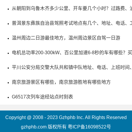
5、江都朴园景区
从朝阳到乌鲁木齐多少公里、开车要几个小时？过路费、
电话：(0514)86507399
普洱景东彝族自治县驾照考试地点有几个、地址、电话、
地址：丁伙镇北环路18号
温州周边二日游最佳地方，温州周边景区自驾一日游
江都朴园是一座集观光、休闲、娱乐于一体的现代化高
电机总功率200-300kW、百公里加速6-8秒的车有哪些
效农业及生态旅游园区，其中有龙凤呈祥、朴树观光带、紫
平川公安分局交警大队共和镇中队地址、电话、上班时间
薇风景带、水上廊架等特色景点。它拥有全国最大的朴树存
储量，2009年被评为国家AA级旅游景区，2014年被评为国
南京旅游景区有哪些，南京旅游胜地有哪些地方
家AAA级旅游景区，每年吸引着众多游客来此参观游览，享
G6517次列车途经站点时刻表
受都市与自然的完美结合。
Copyright @ 2008 - 2023 Gzhphb Inc. All Rights Reserved
gzhphb.com 版权所有
粤ICP备16098522号