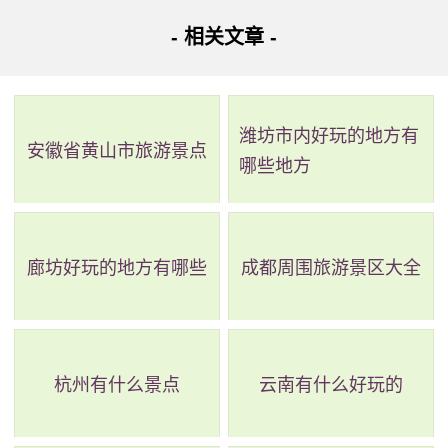
崔致远纪念馆位于扬州唐城遗址博物馆西南角，采用唐
- 相关文章 -
代建筑风格，总建筑面积为1956平方米。该馆主要由纪念
堂、展厅和研究中心组成，展示崔致远在扬州的历史资料及
潍坊市内好玩的地方有
他的贡献，向人们传递扬州文化的独特魅力。
安徽省黄山市旅游景点
哪些地方
廊坊好玩的地方有哪些
成都周围旅游景区大全
杭州有什么景点
云南有什么好玩的