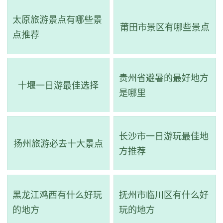
面积30多公顷，其中包括长堤、徐园、小金山、吹台、月
观、五亭桥、凫庄和白塔等著名景点。湖区利用桥、岛、
太原旅游景点有哪些景
莆田市景区有哪些景点
点推荐
堤、岸的划分，使狭长湖面形成层次分明、曲折多变的山水
园林景观。在清秀婉曲的瘦西湖两岸，缀以南北园林之精
华，如玄妙洞天的徐霞客故居，在此您可以欣赏到古色古香
贵州省避暑的最好地方
十堰一日游最佳选择
的风貌，领略到江南园林的独特魅力。
是哪里
长沙市一日游玩最佳地
扬州旅游必去十大景点
方推荐
黑龙江鸡西有什么好玩
抚州市临川区有什么好
的地方
玩的地方