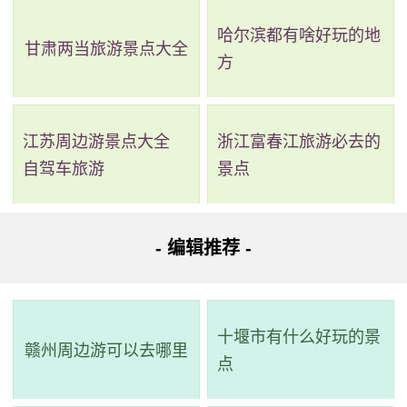
2、扬州瘦西湖景区
哈尔滨都有啥好玩的地
甘肃两当旅游景点大全
评级：AAAAA
方
地址：扬州市邗江区大虹桥路28号
江苏周边游景点大全
浙江富春江旅游必去的
瘦西湖位于江苏省扬州市的西北部，因为湖面瘦长而得
自驾车旅游
景点
名“瘦西湖”。这个美丽的湖泊，拥有窈窕曲折的湖道和串以长
堤春柳、四桥烟雨、徐园、小金山、吹台、五亭桥、白塔、
二十四桥、玲珑花界、熙春台、望春楼、吟月茶楼、湖滨长
- 编辑推荐 -
廊、石壁流淙、静香书屋等两岸景点。这些景点如同一幅天
然秀美的国画长卷，让人心旷神怡。在清朝时期，康熙、乾
十堰市有什么好玩的景
隆两帝曾多次南巡扬州，当地的豪绅们争相建造园林，因此
赣州周边游可以去哪里
点
扬州的园林之盛被誉为甲于天下。瘦西湖全长4.3公里，游览