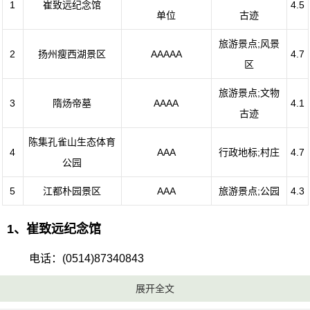
1
崔致远纪念馆
4.5
单位
古迹
旅游景点;风景
2
扬州瘦西湖景区
AAAAA
4.7
区
旅游景点;文物
3
隋炀帝墓
AAAA
4.1
古迹
陈集孔雀山生态体育
4
AAA
行政地标;村庄
4.7
公园
5
江都朴园景区
AAA
旅游景点;公园
4.3
1、崔致远纪念馆
电话：(0514)87340843
展开全文
地址：江苏省扬州市邗江区平山堂东路20号