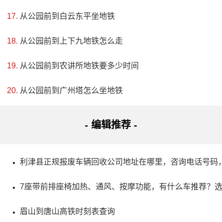
健身及生态休闲紧密结合，打造出24处不同的景观，其中有
从公园前到白云东平坐地铁
地藏寺、上林广场、芸苔广场、城市书房和飞龙桥等文化元
从公园前到上下九地铁怎么走
素，更有许多设施可供游客体验，如高尔夫球场、野营露营
从公园前到农讲所地铁要多少时间
等，还有大片的草坪和私密的湖泊，提供了一个完美的生态
旅游圣地。
从公园前到广州塔怎么坐地铁
- 编辑推荐 -
利津县正规报废车辆回收公司地址在哪里，咨询电话号码
7座带前排座椅加热、通风、按摩功能，有什么车推荐？
眉山到唐山高铁时刻表查询