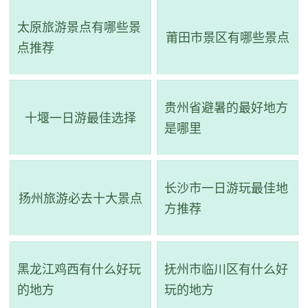
项目服务，如锦鲤养殖、观光、农业果园、采摘、烧烤、自
太原旅游景点有哪些景
助茶座、儿童游乐园等。此外，还有桂花基地和民间艺术文
莆田市景区有哪些景点
点推荐
化资源，让游客享受更多参观和体验机会。
贵州省避暑的最好地方
十堰一日游最佳选择
是哪里
长沙市一日游玩最佳地
扬州旅游必去十大景点
方推荐
黑龙江鸡西有什么好玩
抚州市临川区有什么好
的地方
玩的地方