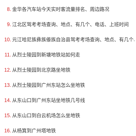
金华各汽车站今天实时客流量排名、周边路况
江北区驾考考场查询、地点、有几个、电话、上班时间
元江哈尼族彝族傣族自治县驾考考场查询、地点、有几个
从烈士陵园到新塘地铁站如何走
从烈士陵园到北京路坐地铁
从烈士陵园到广州东站怎么坐地铁
从东山口到广州东站坐地铁几号线
4、羊岩山茶文化园景区
电话：(0576)85582636,(0576)85582666
从东山口到白云机场怎么坐地铁
地址：台州市临海市河头镇羊岩山
从杨箕到广州塔地铁