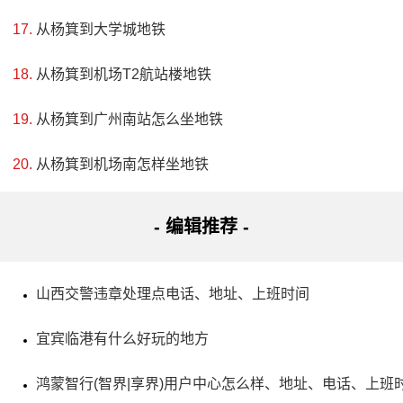
从杨箕到大学城地铁
羊岩山茶文化园位于海拔780米的羊岩山上，总面积为
3500亩，其中茶园占据了1500亩。这里是名茶羊岩勾青的故
从杨箕到机场T2航站楼地铁
乡，而且还能欣赏到壮丽的风景。此处投资公司和茶场共同
从杨箕到广州南站怎么坐地铁
修复、建设旅游景点和设施，并充分挖掘了茶文化、佛道文
化和生态文化的内涵，是一处不容错过的文化景点。
从杨箕到机场南怎样坐地铁
- 编辑推荐 -
山西交警违章处理点电话、地址、上班时间
宜宾临港有什么好玩的地方
鸿蒙智行(智界|享界)用户中心怎么样、地址、电话、上班