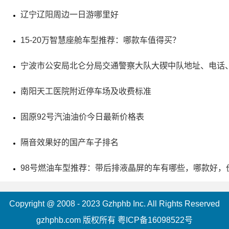
辽宁辽阳周边一日游哪里好
5、琼台仙谷景区
15-20万智慧座舱车型推荐：哪款车值得买？
电话：(0576)83896071
宁波市公安局北仑分局交通警察大队大碶中队地址、电话
地址：台州市天台县天台山旅游风景区内
南阳天工医院附近停车场及收费标准
琼台仙谷(小黄山)位于县城西北8公里处，是一处以峡谷
景观闻名的花岗岩景区。沿途可欣赏到奇峰对峙、绿水碧
固原92号汽油油价今日最新价格表
潭、飞瀑流泉等美景。该景区也是桐柏抽水蓄能电站的毗邻
隔音效果好的国产车子排名
地，让人们既可以感受到自然风光的优美，又可以体验工程
98号燃油车型推荐：带后排液晶屏的车有哪些，哪款好，
的雄浑。其中琼台双阙最为有意思，高约30米的石笋形如青
螺倒饮于水，配合溪涧曲折，营造出一种古时钓艇之景，左
Copyright @ 2008 - 2023 Gzhphb Inc. All Rights Reserved
侧还有一剑状瀑布和一块石头，非常值得一游。
gzhphb.com 版权所有
粤ICP备16098522号