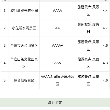
旅游景点;风景
1
漩门湾观光农业园
AAAA
4.4
区
休闲娱乐;度假
2
小芝碧水湾景区
AA
4.7
村
旅游景点;风景
3
台州市天台山景区
AAAAA
4.6
区
羊岩山茶文化园景
旅游景点;风景
4
AAA
4.3
区
区
AAAA & 国家级湿地公
旅游景点;风景
5
琼台仙谷景区
4.6
园
区
1、漩门湾观光农业园
展开全文
评级：AAAA