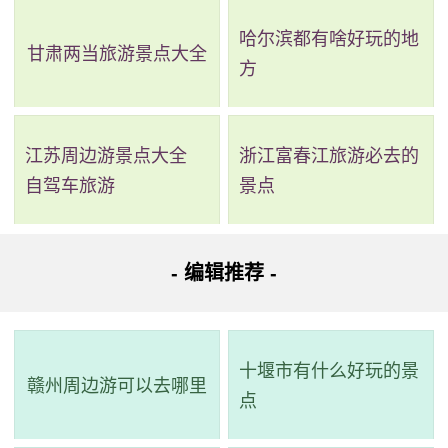
哈尔滨都有啥好玩的地
甘肃两当旅游景点大全
方
江苏周边游景点大全
浙江富春江旅游必去的
自驾车旅游
景点
2、小芝碧水湾景区
电话：(0576)85712888
- 编辑推荐 -
地址：小芝镇石溪村
小芝碧水湾是一个拥有淡雅舒适的豪华木结构别墅和其
十堰市有什么好玩的景
赣州周边游可以去哪里
他设施的农庄，占地260余亩。在省级旅游风景名胜区的帮助
点
下，与当地的灵山秀水资源相结合，提供游客各种休闲娱乐