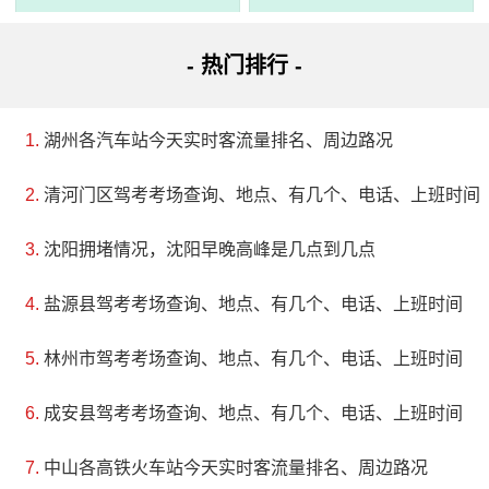
3、台州市天台山景区
电话：(0576)83958610
- 热门排行 -
地址：台州市天台县和合街1号
湖州各汽车站今天实时客流量排名、周边路况
天台山座落在浙江省东中部的地方，以佛教天台宗的发
清河门区驾考考场查询、地点、有几个、电话、上班时间
祥地和济公的故乡而闻名于世。它在1988年被国务院批准为
国家重点风景名胜区，1992年又被列为“浙江省十大旅游胜
沈阳拥堵情况，沈阳早晚高峰是几点到几点
地”。风景区总面积达187.1平方公里，风景旅游资源非常丰
盐源县驾考考场查询、地点、有几个、电话、上班时间
富，自古以来就有“大八景，小八景，有名有胜三十景，究竟
林州市驾考考场查询、地点、有几个、电话、上班时间
共有多少景，数来数去数不清”之说。天台山集诸山之美，其
最大的特点是古、幽、青、奇。它也曾被东晋文学家孙绰称
成安县驾考考场查询、地点、有几个、电话、上班时间
为“山岳之神秀者”，明代大旅行家徐霞客也曾到过这里。
中山各高铁火车站今天实时客流量排名、周边路况