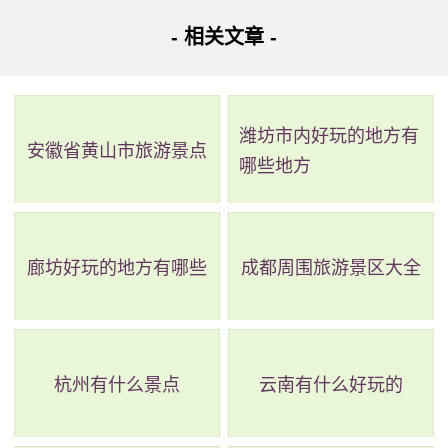
- 相关文章 -
地址：台州市玉环市迎宾西路西段
环漩门湾观光农业园位于玉环北部，总占地面积近万
亩，分为三大功能区。第一个区是果品生产和旅游区，以当
潍坊市内好玩的地方有
安徽省黄山市旅游景点
哪些地方
地特色果树品种“玉环柚”成片种植为主要内容。第二个区是现
代农业技术示范核心，建设新品种示范园、温室、耐盐植物
等。第三个区是农产品加工区，开展柠檬素提炼、鲜果包装
廊坊好玩的地方有哪些
成都周围旅游景区大全
等项目。园内风景宜人，是深入了解当地农业发展的好去
处。
杭州有什么景点
云南有什么好玩的