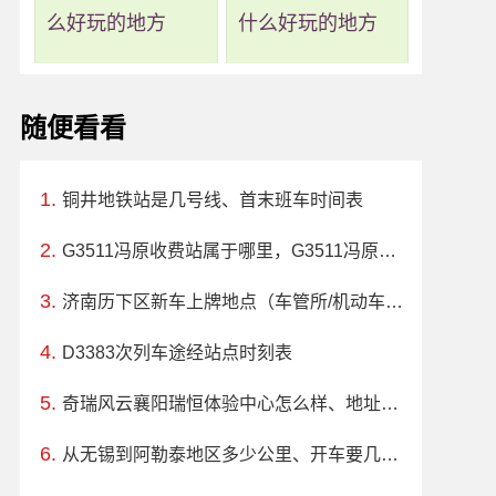
么好玩的地方
什么好玩的地方
随便看看
铜井地铁站是几号线、首末班车时间表
G3511冯原收费站属于哪里，G3511冯原收费站入口的详细地址
济南历下区新车上牌地点（车管所/机动车登记服务站）、上班时间、电话
D3383次列车途经站点时刻表
奇瑞风云襄阳瑞恒体验中心怎么样、地址、电话、上班时间查询
从无锡到阿勒泰地区多少公里、开车要几个小时？过路费、油费等