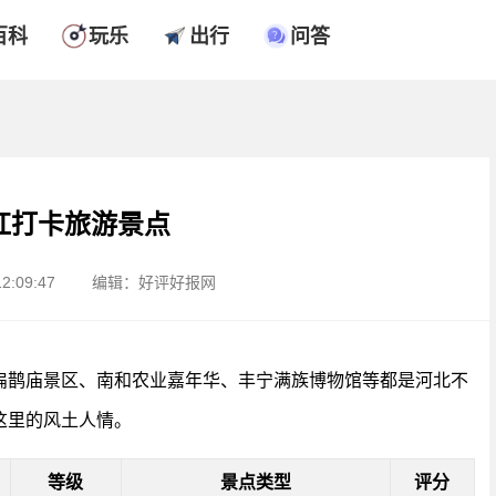
百科
玩乐
出行
问答
红打卡旅游景点
2:09:47
编辑：好评好报网
扁鹊庙景区、南和农业嘉年华、丰宁满族博物馆等都是河北不
这里的风土人情。
等级
景点类型
评分