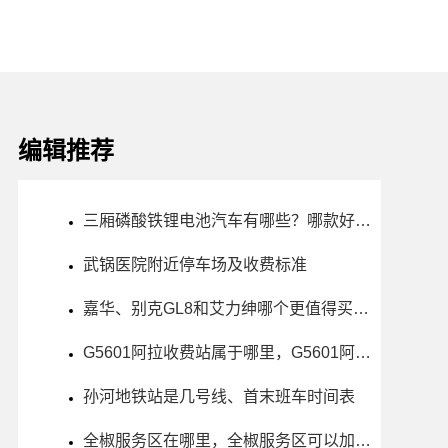
编辑推荐
三厢磷酸铁锂电池汽车有哪些？哪款好？推荐选购指南
武锅医院附近停车场及收费标准
嘉华、别克GL8和艾力绅哪个更值得买？性价比、配置对比
G5601阿拉收费站属于哪里，G5601阿拉收费站入口的详细地址
孙河地铁站是几号线、首末班车时间表
全椒服务区在哪里，全椒服务区可以加油充电吗？