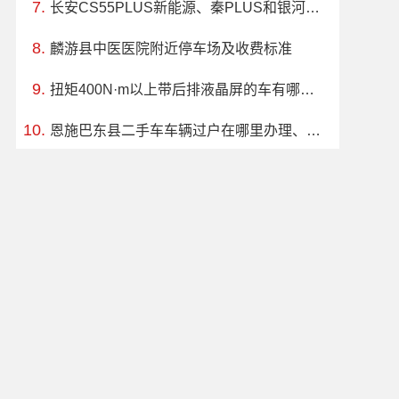
长安CS55PLUS新能源、秦PLUS和银河L6哪个更值得买？性价比、配置对比
麟游县中医医院附近停车场及收费标准
扭矩400N·m以上带后排液晶屏的车有哪些？哪款好？求推荐
恩施巴东县二手车车辆过户在哪里办理、电话、上班时间