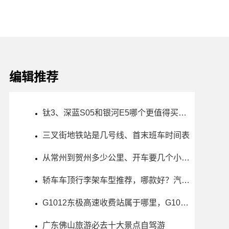
编辑推荐
钛3、深蓝S05和银河E5哪个更值得买？性价比、配置对比
三叉街地铁站是几号线、首末班车时间表
从常州到贺州多少公里、开车要几个小时？过路费、油费等
轿车车顶行李架车型推荐，哪款好？汽车价格一览
G1012东极高速收费站属于哪里，G1012东极高速收费站入口的详细地址
广东佛山旅游必去十大景点自驾游