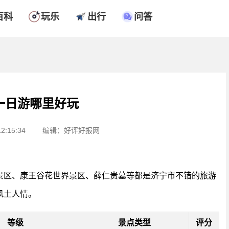
百科
玩乐
出行
问答
一日游哪里好玩
2:15:34
编辑：好评好报网
景区、康王谷花世界景区、薛仁贵墓等都是济宁市不错的旅游
风土人情。
等级
景点类型
评分