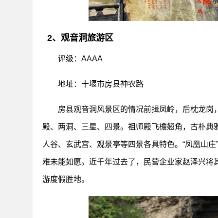
2、观音洞旅游区
评级：AAAA
地址：十堰市房县神农路
房县观音洞风景区的情况前揖凤岭，后枕龙岗
殿、两洞、三星、四景。祖师殿飞檐翘角，古朴典
人谷、玄武宫、观景亭等四景各具特色。“凤凰山庄
难未能如愿。近千年过去了，民营企业家赵泽兴将其
游度假胜地。