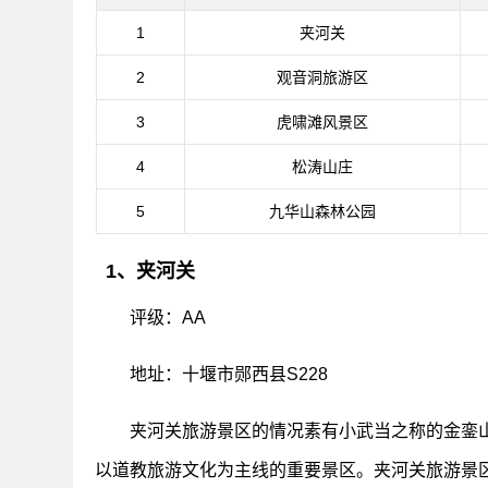
1
夹河关
2
观音洞旅游区
3
虎啸滩风景区
4
松涛山庄
5
九华山森林公园
1、夹河关
评级：AA
地址：十堰市郧西县S228
夹河关旅游景区的情况素有小武当之称的金銮山
以道教旅游文化为主线的重要景区。夹河关旅游景区