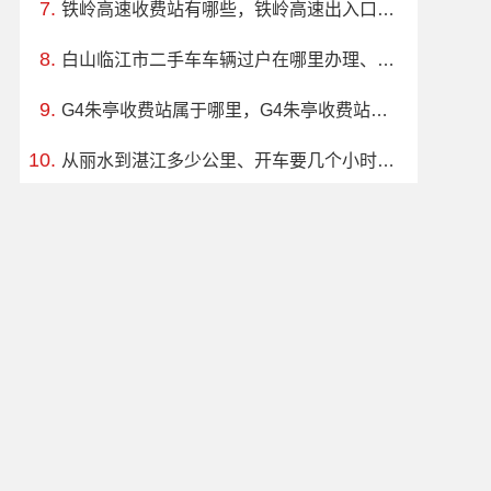
铁岭高速收费站有哪些，铁岭高速出入口一览表
白山临江市二手车车辆过户在哪里办理、电话、上班时间
G4朱亭收费站属于哪里，G4朱亭收费站入口的详细地址
从丽水到湛江多少公里、开车要几个小时？过路费、油费等