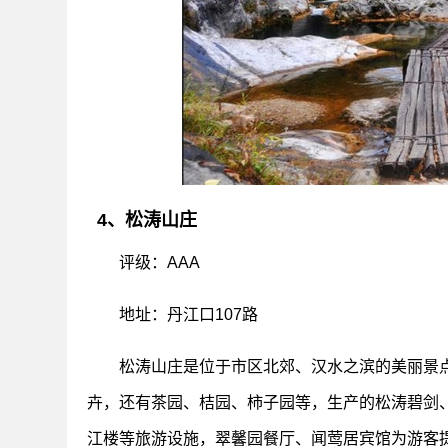
4、松涛山庄
评级：AAA
地址：丹江口107路
松涛山庄是位于市区北郊、汉水之滨的美丽景
卉，还有茶园、桔园、柿子园等，生产的松涛碧剑
江楼等旅游设施，翠馨园餐厅、闻莺居宾馆为游客