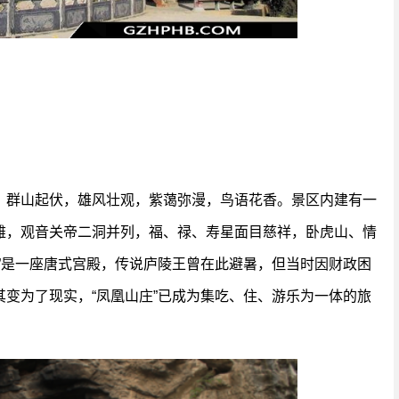
，群山起伏，雄风壮观，紫蔼弥漫，鸟语花香。景区内建有一
雅，观音关帝二洞并列，福、禄、寿星面目慈祥，卧虎山、情
”是一座唐式宫殿，传说庐陵王曾在此避暑，但当时因财政困
变为了现实，“凤凰山庄”已成为集吃、住、游乐为一体的旅