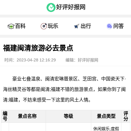
好评好报网
百科
玩乐
出行
问答
福建闽清旅游必去景点
时间：2023-04-28 12:16:29
编辑：好评好报网
豪业七叠温泉、闽清宏琳厝景区、芝田宫、中国瓷天下·
海丝精灵谷等都是闽清;福建不错的旅游景点，如果你到了闽
清;福建，不妨来感受一下这里的风土人情。
编
评
景点名称
等级
景点类型
号
分
休闲娱乐;度假