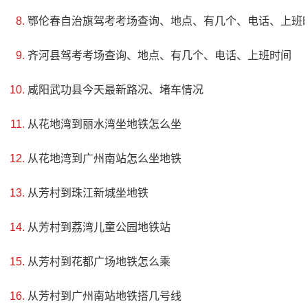
4、中国瓷天下·海丝精灵谷
鄂伦春自治旗驾考考场查询、地点、有几个、电话、上班
电话：(0591)38688866
齐河县驾考考场查询、地点、有几个、电话、上班时间
地址：东桥镇高速出口500米处
咸阳武功县今天最新路况、堵车情况
中国瓷天下位于福州闽清，是一个拥有四千多年陶瓷文
从花地湾到丽水湾坐地铁怎么坐
化底蕴的景区。在宋代时期，它是中国陶瓷出口销量很大、
从花地湾到广州南站怎么坐地铁
分布世界范围最广的海丝源头，目前也被福建省政府纳入“海
从芳村到珠江新城坐地铁
丝申遗备选点”。这个景区是全国首创的“海丝文创旅游景
区”，提供各式各样的游玩项目，包括看五大创意爆品景观、
从芳村到荔湾儿童公园地铁站
赏三场海丝主题演艺、还可以玩亲子游乐和参加DIY等，让游
从芳村到花都广场地铁怎么乘
客体验数千年的历史文化和两万里海丝瓷路风情。
从芳村到广州南站地铁搭几号线