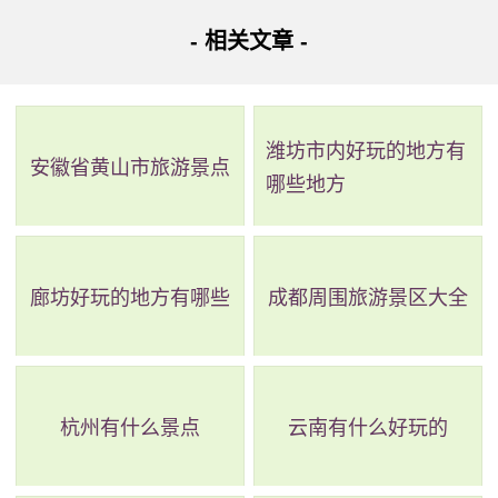
75公里。温泉水温高达48℃，属碳酸氢钠泉。景区设施完
- 相关文章 -
善，池内有多种规格大小的温泉池、滑梯、儿童游泳池和标
准游泳池等。此外，还设有餐饮住宿、会议接待、农业观光
等功能。七叠温泉景区已成为高山温泉中的一大奇观。
潍坊市内好玩的地方有
安徽省黄山市旅游景点
哪些地方
廊坊好玩的地方有哪些
成都周围旅游景区大全
杭州有什么景点
云南有什么好玩的