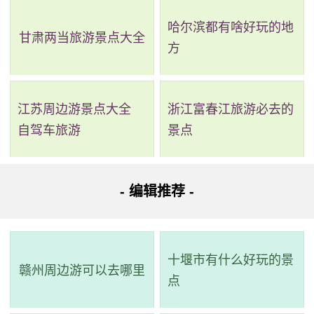
2、闽清宏琳厝景区
哈尔滨都有啥好玩的地
甘肃两当旅游景点大全
评级：AAA & 省级重点文物保护单位
方
地址：坂东镇新壶村
江苏周边游景点大全
浙江富春江旅游必去的
宏琳厝，又称新壶里，建于1795年，是全国最大的古民
自驾车旅游
景点
居之一。占地17823.28平方米，设计按中轴线对称原则，共
讲有100多户900多人，大小35个厅堂，30个天井，25个花
- 编辑推荐 -
圃，合计666个房间。除了规模壮观外，门窗、工艺、雕刻均
精湛，环境优美，保存了许多福建传统木构建筑特色。宏琳
厝是一个极具历史文化价值的景点，吸引大量游客前来参
十堰市有什么好玩的景
赣州周边游可以去哪里
观。
点