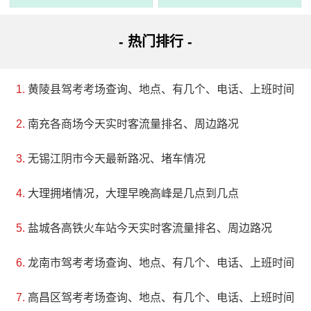
积800平方米。宫殿正面为三牌楼式门墙，正中是石框对开的
门，左右有圭形边门。正门间墙面上分别塑了青龙和白虎的
- 热门排行 -
壁画。中轴线上依次为戏台、两侧廊庑、锺鼓楼、正殿。正
殿面阔五间，进深三间，采用抬梁式木构架和歇山顶。栋梁
黄陵县驾考考场查询、地点、有几个、电话、上班时间
雕饰精美，藻井结构别致，枋、橼、斗拱雕琢精细，梁、
南充各商场今天实时客流量排名、周边路况
柱、檩、四角都使用楠木并雕刻花鸟人物。建筑工艺大胆创
新，构思巧妙。据传唐末王审知入闽时，他的四个将领陈翊
无锡江阴市今天最新路况、堵车情况
惠、陈显惠、陈威远、陈怀远纪律严明，从不扰民。后来这
大理拥堵情况，大理早晚高峰是几点到几点
些将军去世后，当地人在坂东六都洋（今坂东镇）乾上村建
盐城各高铁火车站今天实时客流量排名、周边路况
立了庙宇供奉他们，并将其命名为昭显庙。到了明代天启初
年，闽清人又在庙宇内增加了元县尹董祯和明县尹沈源的神
龙南市驾考考场查询、地点、有几个、电话、上班时间
位，使得这个庙宇更加庄严肃穆。
高昌区驾考考场查询、地点、有几个、电话、上班时间