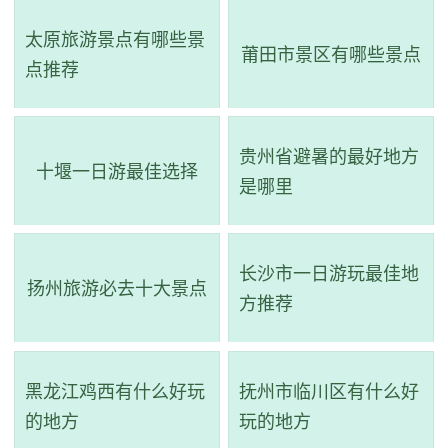
太原旅游景点有哪些景
莆田市景区有哪些景点
点推荐
贵州省避暑的最好地方
十堰一日游最佳选择
是哪里
长沙市一日游玩最佳地
3、芝田宫
扬州旅游必去十大景点
方推荐
评级：县级重点文物保护单位
地址：福州市闽清县202省道
黑龙江鸡西有什么好玩
抚州市临川区有什么好
的地方
玩的地方
芝田宫位于福建省闽清坂东镇乾上村梅溪岸边，占地面