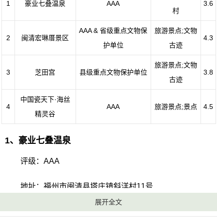
1
豪业七叠温泉
AAA
3.6
村
AAA & 省级重点文物保
旅游景点;文物
2
闽清宏琳厝景区
4.3
护单位
古迹
旅游景点;文物
3
芝田宫
县级重点文物保护单位
3.8
古迹
中国瓷天下·海丝
4
AAA
旅游景点;景点
4.5
精灵谷
1、豪业七叠温泉
评级：AAA
地址：福州市闽清县塔庄镇斜洋村11号
展开全文
七叠温泉位于福建省闽清县塔庄镇斜洋村，距离福州市