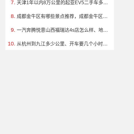
天津1年以内8万公里的起亚EV5二手车多少钱
成都金牛区有哪些景点推荐，成都金牛区旅游必去玩的景区
一汽奔腾悦意山西福瑞达4s店怎么样、地址、电话、上班时间查询
从杭州到九江多少公里、开车要几个小时？过路费、油费等