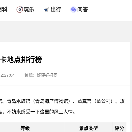
百科
玩乐
出行
问答
卡地点排行榜
2:27:04
编辑：好评好报网
馆、青岛水族馆（青岛海产博物馆）、童真宫（童公祠）、玫
岛，不妨来感受一下这里的风土人情。
等级
景点类型
评分