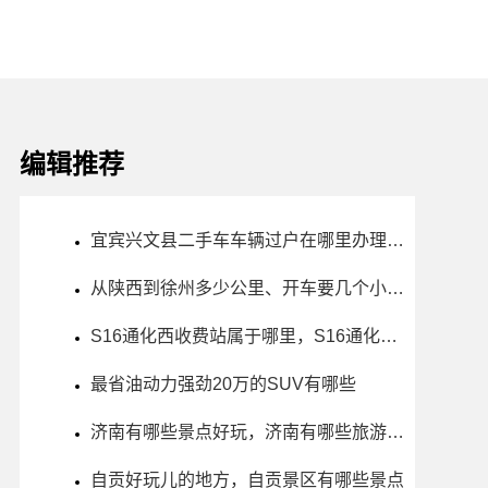
编辑推荐
宜宾兴文县二手车车辆过户在哪里办理、电话、上班时间
从陕西到徐州多少公里、开车要几个小时？过路费、油费等
S16通化西收费站属于哪里，S16通化西收费站入口的详细地址
最省油动力强劲20万的SUV有哪些
济南有哪些景点好玩，济南有哪些旅游景点好玩
自贡好玩儿的地方，自贡景区有哪些景点