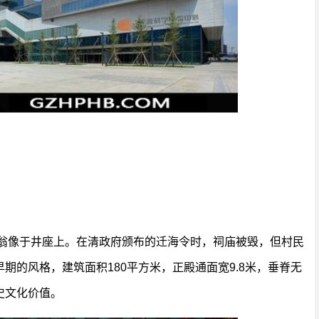
仙翁像于井座上。在清政府颁布的迁海令时，祠庙被毁，但村民
期的风格，建筑面积180平方米，正殿通面宽9.8米，垂脊无
史文化价值。