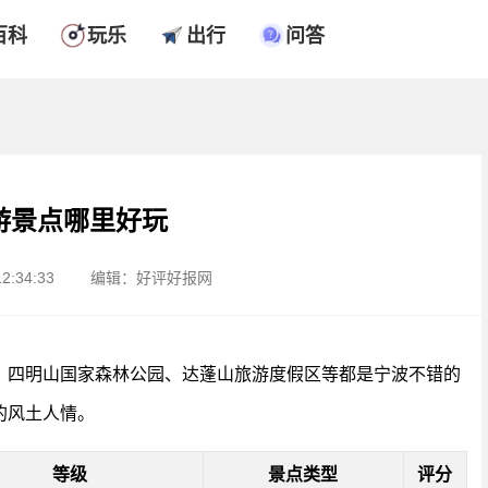
百科
玩乐
出行
问答
游景点哪里好玩
2:34:33
编辑：好评好报网
、四明山国家森林公园、达蓬山旅游度假区等都是宁波不错的
的风土人情。
等级
景点类型
评分