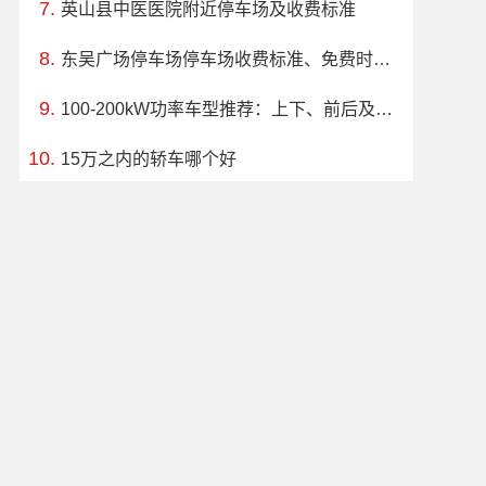
英山县中医医院附近停车场及收费标准
东吴广场停车场停车场收费标准、免费时长、日租月租信息
100-200kW功率车型推荐：上下、前后及上下+前后驱动车型有哪些，哪款车好，价格多少
15万之内的轿车哪个好