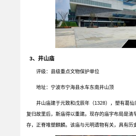
3、井山庙
评级：县级重点文物保护单位
地址：宁波市宁海县水车东南井山顶
井山庙建于元致和戊辰年（1328），塑有葛
复归故里后，斯庙得以重建。现存的庙宇布局是清早
存，正脊堆塑麒麟。该庙与元明遗物有关，具有历