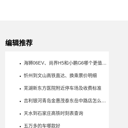
编辑推荐
海狮06EV、尚界H5和小鹏G6哪个更值得买？性价比、配置对比
忻州到文山高铁直达、换乘票价明细
芜湖新东方医院附近停车场及收费标准
吉利银河青岛金惠茂泰东岳中路店怎么样、地址、电话、上班时间查询
天水到石家庄高铁时刻表查询
五万多的车哪款好