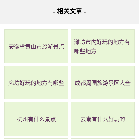
- 相关文章 -
地址：泉州市永春县蓬壶镇观山村
永春县蓬壶百丈岩是马德山上的著名景点，同时也被称
为“小泰山”。它因独特的地理位置和险峻的山势，以及寺庙前
潍坊市内好玩的地方有
安徽省黄山市旅游景点
哪些地方
五彩巨石形似向天烛火而被誉为百丈岩。这里还有很多主要
景点如百丈梯田、千年古柏、掏0等，历代游客和善信们来到
此地，或揽胜吟咏，或向仙妈拈香许愿，或占梦祈福，以求
廊坊好玩的地方有哪些
成都周围旅游景区大全
事业有成，平安康泰。
杭州有什么景点
云南有什么好玩的