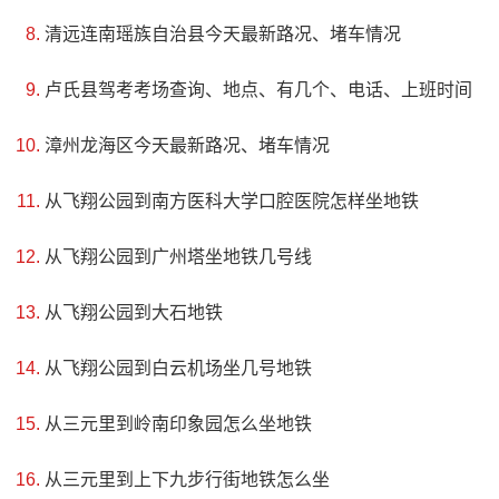
清远连南瑶族自治县今天最新路况、堵车情况
卢氏县驾考考场查询、地点、有几个、电话、上班时间
漳州龙海区今天最新路况、堵车情况
从飞翔公园到南方医科大学口腔医院怎样坐地铁
4、泉州府城隍庙
从飞翔公园到广州塔坐地铁几号线
评级：高级重点文物保护单位
从飞翔公园到大石地铁
地址：福建省泉州市鲤城区大城隍口1号
从飞翔公园到白云机场坐几号地铁
泉州府城隍庙府城隍庙祀韩琦为城隍神，始建于北宋嘉
从三元里到岭南印象园怎么坐地铁
祐二年（1057），初名明烈王庙，后在明洪武三年改为城隍
庙，并于明永乐、正统、正德年间相继修葺。庙宇曾多次迁
从三元里到上下九步行街地铁怎么坐