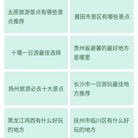
山之一。据泉州府志记载，清源山最早开发于秦代，唐代
太原旅游景点有哪些景
“儒、道、释”三家竞相占地经营，兼有伊斯兰教、摩尼教、印
莆田市景区有哪些景点
点推荐
度教的活动踪迹，逐步发展为多种宗教兼容并蓄的文化名
山。自古以来，清源山就以36洞天，18胜景而闻名，其中老
君岩、千手岩、弥陀岩、碧霄岩、瑞象岩、虎乳泉、南台
贵州省避暑的最好地方
十堰一日游最佳选择
是哪里
岩、清源洞、赐恩岩等景点尤其著名。
长沙市一日游玩最佳地
扬州旅游必去十大景点
方推荐
黑龙江鸡西有什么好玩
抚州市临川区有什么好
的地方
玩的地方