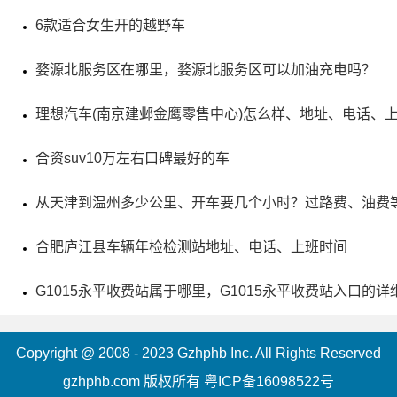
6款适合女生开的越野车
5、翔云革命烈士纪念碑
婺源北服务区在哪里，婺源北服务区可以加油充电吗？
评级：县级重点文物保护单位
理想汽车(南京建邺金鹰零售中心)怎么样、地址、电话、
地址：福建省泉州市南安市翔山公路与337县道交叉口西
合资suv10万左右口碑最好的车
北480米
从天津到温州多少公里、开车要几个小时？过路费、油费
翔云革命烈士纪念碑位于南安市翔云镇金安村美格山
合肥庐江县车辆年检检测站地址、电话、上班时间
上，旨在纪念为中国共产党领导下献出生命的英烈们。这是
G1015永平收费站属于哪里，G1015永平收费站入口的详
个重要的革命老区，在革命时期，翔云人民为革命事业不断
奉献和牺牲。为了纪念他们，南安县政府批准并拨款建立了
Copyright @ 2008 - 2023 Gzhphb Inc. All Rights Reserved
翔云革命烈士纪念碑，并于1957年建成。现已迁移到金安村
gzhphb.com 版权所有
粤ICP备16098522号
美格口北侧山岗上，成为革命烈士陵园。从纪念碑上可以看