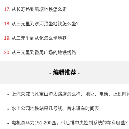
建和扩建，现址位于泉州市区模范巷与县后街交界处（今新
从长寿路到新塘地铁怎么走
村小学）。作为一座有着千年历史的庙宇，泉州府城隍庙保
存了大量珍贵的文物和艺术品，包括建筑、雕刻、书法等方
从三元里到沙河顶坐地铁怎么坐?
面。庙宇内规制严谨，气势雄伟壮观，堪称中国传统建筑艺
从三元里到从化怎么坐地铁
术的杰出代表之一。
从三元里到番禺广场的地铁线路
- 编辑推荐 -
上汽荣威飞凡宝山沪太路店怎么样、地址、电话、上班时
水上公园地铁站是几号线、首末班车时间表
电机总马力151-200匹，带后排中央控制系统的车有哪