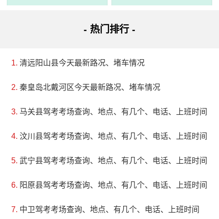
- 热门排行 -
3、虎邱洪恩岩风景区
评级：AAA
清远阳山县今天最新路况、堵车情况
地址：福建省泉州市安溪县虎邱镇湖东村海坵89号
秦皇岛北戴河区今天最新路况、堵车情况
安溪虎邱洪恩岩风景区以山水风貌鲜明著称，可观赏大
马关县驾考考场查询、地点、有几个、电话、上班时间
自然的壮丽群山和清流，以及独特的人文景观，如骑虎岩、
汶川县驾考考场查询、地点、有几个、电话、上班时间
洪恩圣境等。安溪县因拥有得天独厚的自然条件和灿烂的文
武宁县驾考考场查询、地点、有几个、电话、上班时间
化底蕴而成为游客心目中必去之处，茶乡以及众多古镇和寺
庙的历史悠久，更让这里别具一格的独特魅力吸引着无数游
阳原县驾考考场查询、地点、有几个、电话、上班时间
客前来陶冶情操、品味文化。
中卫驾考考场查询、地点、有几个、电话、上班时间