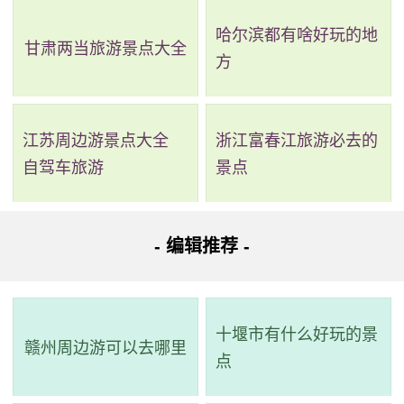
哈尔滨都有啥好玩的地
甘肃两当旅游景点大全
方
江苏周边游景点大全
浙江富春江旅游必去的
2、清源山景区
自驾车旅游
景点
电话：(0595)22771928,(0595)22777675
地址：福建省泉州市丰泽区泉山路
- 编辑推荐 -
清源山面积62平方公里，主景区距离泉州城市区3公里。
清源山是闽中戴云山余脉，峰峦起伏，岩石遍布盎然成趣，
十堰市有什么好玩的景
多处胜景天成。它是572米高，山脉绵延20公里，象形岩
赣州周边游可以去哪里
点
石，千奇百怪，因此被誉为“闽海蓬莱第一山”，是泉州四大名