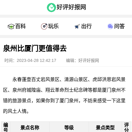
好评好报网
百科
玩乐
出行
问答
泉州比厦门更值得去
时间：2023-04-28 12:42:17
编辑：好评好报网
永春蓬壶百丈岩风景区、清源山景区、虎邱洪恩岩风景
区、泉州府城隍庙、翔云革命烈士纪念碑等都是厦门泉州不
错的旅游景点，如果你到了厦门泉州，不妨来感受一下这里
的风土人情。
编
评
景点名称
等级
景点类型
号
分