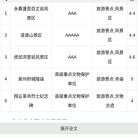
永春蓬壶百丈岩风
旅游景点;风景
1
AAA
4.4
景区
区
旅游景点;风景
2
清源山景区
AAAAA
4.4
区
旅游景点;风景
3
虎邱洪恩岩风景区
AAA
4.6
区
高级重点文物保护
4
泉州府城隍庙
旅游景点;寺庙
5
单位
翔云革命烈士纪念
县级重点文物保护
旅游景点;文物
5
4
碑
单位
古迹
1、永春蓬壶百丈岩风景区
展开全文
电话：(0595)23807818,(0595)23807819