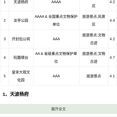
1
天波杨府
AAAA
4.2
区
AAAA & 全国重点文物保护
旅游景点;风景
2
龙亭公园
4.4
单位
区
旅游景点;文物
3
开封包公祠
AAA
4.2
古迹
AA & 省级重点文物保护单
旅游景点;文物
4
阮籍啸台
4.7
位
古迹
皇宋大观文
5
AAA
旅游景点
4.1
化园
1、天波杨府
电话：(0371)22890559
展开全文