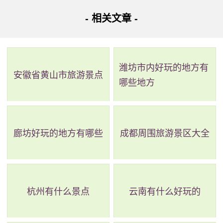
地址：开封市龙亭区龙亭北路14号
- 相关文章 -
天波杨府位于北宋首都开封市城内，因为世代忠良而备
受宋太宗赏识。其建筑群宏伟壮观，是一座颇具历史背景和
文化内涵的官府宅院。如今的天波杨府依据记载重建，靠近
潍坊市内好玩的地方有
安徽省黄山市旅游景点
哪些地方
北宋皇宫遗址等景点。应加强保护、管理，并注重传承当地
文化传统。同时，也应推广旅游业，让更多人了解和认识这
个地方。
廊坊好玩的地方有哪些
成都周围旅游景区大全
杭州有什么景点
云南有什么好玩的