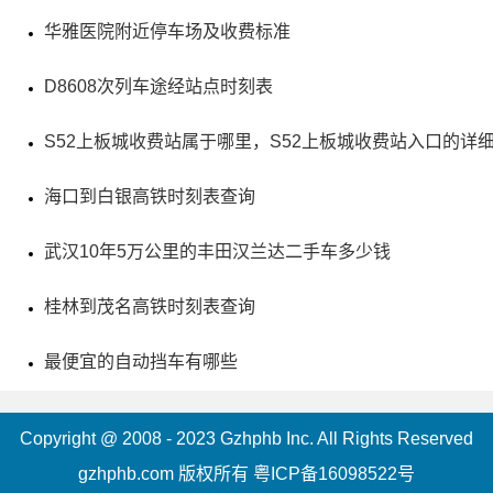
皇宋大观文化园位于开封新区晋安路26号，是一体化创
华雅医院附近停车场及收费标准
意园区，内含多个主题茶城、老味·吃街、大观美术馆、宋茶
D8608次列车途经站点时刻表
博物馆、大观书院、古琴演艺厅、文化产品展区等。特别是
老味·吃街项目被列入2016年文化+餐饮重点项目，被授予众
S52上板城收费站属于哪里，S52上板城收费站入口的详
多荣誉，旨在关注食品安全，倡导健康饮食，挖掘开封街巷
海口到白银高铁时刻表查询
饮食文化。皇宋大观文化园也是开封市文化产业和收藏文化
的示范基地，让人可以观书、品茗、访古，享受文化气息。
武汉10年5万公里的丰田汉兰达二手车多少钱
桂林到茂名高铁时刻表查询
最便宜的自动挡车有哪些
Copyright @ 2008 - 2023 Gzhphb Inc. All Rights Reserved
gzhphb.com 版权所有
粤ICP备16098522号