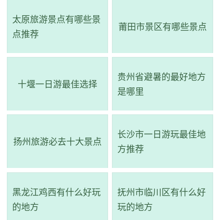
园的文化内涵和自然风光，吸引更多人前来参观。
太原旅游景点有哪些景
莆田市景区有哪些景点
点推荐
贵州省避暑的最好地方
十堰一日游最佳选择
是哪里
长沙市一日游玩最佳地
扬州旅游必去十大景点
方推荐
3、开封包公祠
电话：(0371)23931595
黑龙江鸡西有什么好玩
抚州市临川区有什么好
地址：河南省开封市鼓楼区向阳路1号
的地方
玩的地方