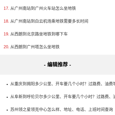
从广州南站到广州火车站怎么坐地铁
地址：开封市尉氏县文化中路345号
从广州南站到白云机场乘地铁需要多长时间
阮籍是三国时代魏国著名诗人，与“竹林七贤”关系密切。
擅长五言诗表达生活困境和讥讽现实，独具风格；其《大人
从西朗到北京路坐地铁到哪下车
先生传》也很有名。啸台为阮籍舒啸处，现址位于尉氏县小
从西朗到广州塔怎么坐地铁
东门南城墙上，相传为了纪念先贤而建。阮籍作品收录于
《阮步兵集》中。
- 编辑推荐 -
5、皇宋大观文化园
从重庆到揭阳多少公里、开车要几个小时？过路费、油费
评级：AAA
从阜新到呼伦贝尔多少公里、开车要几个小时？过路费、
地址：河南省开封市龙亭区晋安路26号
苏州领之星领克中心怎么样、地址、电话、上班时间查询