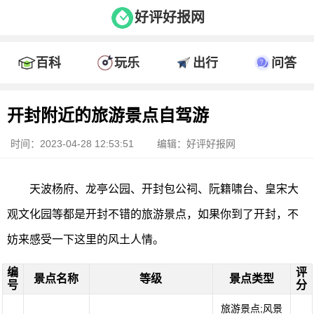
好评好报网
百科
玩乐
出行
问答
开封附近的旅游景点自驾游
时间：2023-04-28 12:53:51
编辑：好评好报网
天波杨府、龙亭公园、开封包公祠、阮籍啸台、皇宋大
观文化园等都是开封不错的旅游景点，如果你到了开封，不
妨来感受一下这里的风土人情。
编
评
景点名称
等级
景点类型
号
分
旅游景点;风景