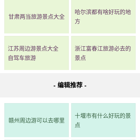
哈尔滨都有啥好玩的地
甘肃两当旅游景点大全
方
2、龙亭公园
评级：AAAA & 全国重点文物保护单位
江苏周边游景点大全
浙江富春江旅游必去的
地址：河南省开封市龙亭区宋都御街与龙亭西路交叉口
自驾车旅游
景点
北侧
- 编辑推荐 -
龙亭公园位于开封市内，占地面积1300多亩，包括万寿
宫、植物造型园、长廊水榭等景观。龙亭大殿高26.7米，基
高13米，有中国首座宋代蜡像馆，63个蜡像栩栩如生。御道
十堰市有什么好玩的景
两侧是杨湖和潘湖，整个园区碧波荡漾，垂柳依依，芳草如
赣州周边游可以去哪里
点
茵。建议加强保护管理，同时以旅游业为重点，推广龙亭公