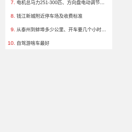
电机总马力251-300匹、方向盘电动调节，有什么车推荐？哪款好？价格多少？
钱江新城附近停车场及收费标准
从泰州到蚌埠多少公里、开车要几个小时？过路费、油费等
自驾游啥车最好