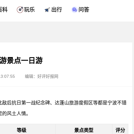
百科
玩乐
出行
问答
游景点一日游
3:07:55
编辑：好评好报网
北敌后抗日第一战纪念碑、达蓬山旅游度假区等都是宁波不错
里的风土人情。
等级
景点类型
评分