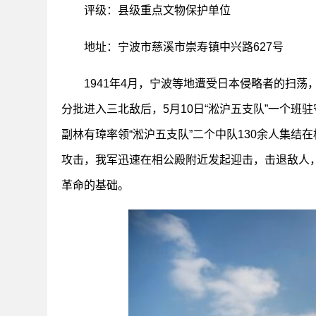
评级：县级重点文物保护单位
地址：宁波市慈溪市崇寿镇中兴路627号
1941年4月，宁波等地遭受日本侵略者的扫
分批进入三北敌后，5月10日“淞沪五支队”一个班
副林有璋率领“淞沪五支队”二个中队130余人集结
攻击，我军迅速在相公殿附近发起迎击，击退敌人
革命的基础。