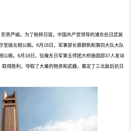
荡，形势严峻。为了粉碎日寇，中国共产党领导的浦东抗日武装
驻守至姚北相公殿。6月16日，军事部长蔡群帆和第四大队大队
在相公殿。6月18日，驻庵东日军第五师团大桥施国部37人发动
，取得胜利，夺取了大量的物资和武器，奠定了三北敌后抗日