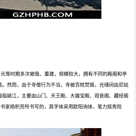
、元等时期多次被毁、重建，规模较大，拥有不同的殿阁和亭
美。然而，由于寺僧行为不当，寺被百姓焚毁，光绪间由尼姑
面临姚江，主要由山门、天王殿、大雄宝殿、观音阁、藏经阁
姚书家杨积芳所书写的，其字体采用欧阳询体，笔力挺秀险