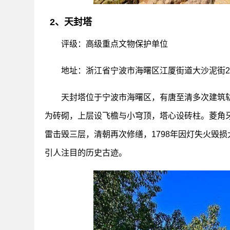
2、天封塔
评级：高级重点文物保护单位
地址：浙江省宁波市海曙区江厦街道大沙泥街2
天封塔位于宁波市海曙区，有唐至清多次建筑轨
为砖砌，上层设飞檐与小穹顶，塔心设砖柱。菱角
雷击毁三层，清朝再次修缮，1798年因灯失火毁
引人注目的历史古迹。