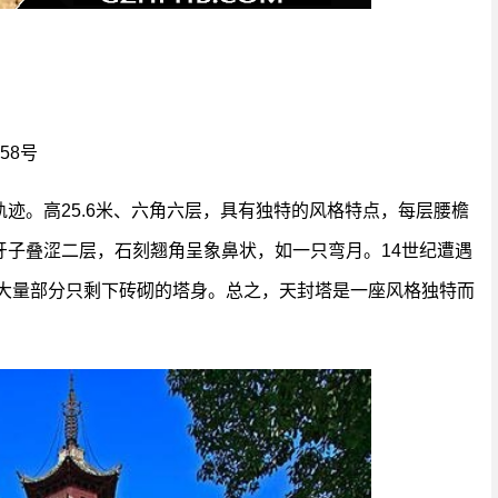
58号
迹。高25.6米、六角六层，具有独特的风格特点，每层腰檐
牙子叠涩二层，石刻翘角呈象鼻状，如一只弯月。14世纪遭遇
损大量部分只剩下砖砌的塔身。总之，天封塔是一座风格独特而