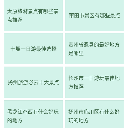
非常神奇。此外，石门口前还有一深丈许的潭水，水清见
太原旅游景点有哪些景
莆田市景区有哪些景点
点推荐
底，从关内往里，则能欣赏到壮丽绝壁的美景。
贵州省避暑的最好地方
十堰一日游最佳选择
是哪里
长沙市一日游玩最佳地
扬州旅游必去十大景点
方推荐
黑龙江鸡西有什么好玩
抚州市临川区有什么好
的地方
玩的地方