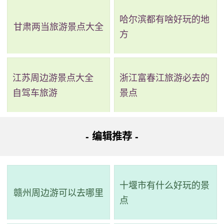
哈尔滨都有啥好玩的地
甘肃两当旅游景点大全
方
江苏周边游景点大全
浙江富春江旅游必去的
自驾车旅游
景点
2、漾濞石门关（大理苍山石门关景区）
评级：AA
- 编辑推荐 -
地址：大理白族自治州漾濞彝族自治县苍山西镇金牛村
十堰市有什么好玩的景
石门关景区位于云南大理州漾濞县，苍山龙泉峰和玉局
赣州周边游可以去哪里
点
峰的西麓。该景区由两座高巨峡谷组成，形如一个石门。在
这里，清流飞瀑从中涌出，周围巉岩壁立，峡谷深邃，景色