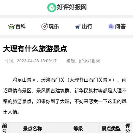
好评好报网
百科
玩乐
出行
问答
大理有什么旅游景点
时间：2023-04-28 13:09:17
编辑：好评好报网
鸡足山景区、漾濞石门关（大理苍山石门关景区）、南
诏风情岛景区、景风阁古建筑群、新华民族村等都是大理不
错的旅游景点，如果你到了大理，不妨来感受一下这里的风
土人情。
编
评
景点名称
等级
景点类型
号
分