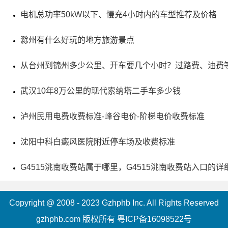
电机总功率50kW以下、慢充4小时内的车型推荐及价格
滁州有什么好玩的地方旅游景点
从台州到锦州多少公里、开车要几个小时？过路费、油费
武汉10年8万公里的现代索纳塔二手车多少钱
泸州民用电费收费标准-峰谷电价-阶梯电价收费标准
5、新华民族村
沈阳中科白癜风医院附近停车场及收费标准
评级：AAAA
G4515洮南收费站属于哪里，G4515洮南收费站入口的详
地址：大理白族自治州剑川县
新华民族村位于云南大理州鹤庆县北部，是一个居住着
Copyright @ 2008 - 2023 Gzhphb Inc. All Rights Reserved
gzhphb.com 版权所有
粤ICP备16098522号
多个民族的村庄。村内生产的手工艺品如金银铜等远销世界