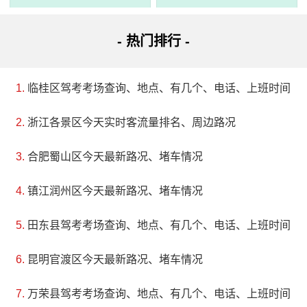
- 热门排行 -
临桂区驾考考场查询、地点、有几个、电话、上班时间
浙江各景区今天实时客流量排名、周边路况
3、南诏风情岛景区
评级：AAAA
合肥蜀山区今天最新路况、堵车情况
镇江润州区今天最新路况、堵车情况
地址：大理白族自治州大理市双廊镇
田东县驾考考场查询、地点、有几个、电话、上班时间
大理南诏风情岛是洱海的一个岛屿，在双廊乡境内，拥
有得天独厚的旅游资源。它面积广阔，四周环绕着水域，东
昆明官渡区今天最新路况、堵车情况
靠鸡足山，北接石宝山，南连大理，西对苍山洱海。该岛设
万荣县驾考考场查询、地点、有几个、电话、上班时间
有两个码头，其中大运码头可以停靠四艘大型游船。南诏风