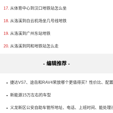
4、景风阁古建筑群
从体育中心到汉口地铁站怎么坐
评级：AAAA & 全国重点文物保护单位
从洛溪到白云机场坐几号线地铁
地址：云南省大理白族自治州剑川县金狮路与双星路交
从洛溪到广州东站地铁
汇处西侧300米景风公园内
从洛溪到同和地铁站怎么走
剑川县是云南省滇西北的一个古老之地，有许多历史名
胜。其中一处特别值得一游，那就是位于金华古城西侧的景
- 编辑推荐 -
风阁。这座建于元代的八角高塔，南面底层设有四扇木雕格
子门，其中三扇与杜文秀帅府相关。起初名为魁星阁，在清
捷达VS7、途岳和RAV4荣放哪个更值得买？性价比、配
光绪年间被著名学者赵序书重建并更名为景风阁。
新能源15万左右的车型
义龙新区公安自助车管所地址、电话、上班时间、能处理