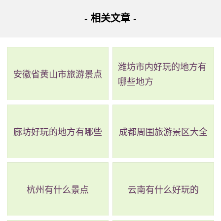
- 相关文章 -
地址：大理白族自治州宾川县鸡足山镇
鸡足山是国家AAAA级风景名胜区，位于云南省大理白族
自治州宾川县，距离古城大理86公里。景区包括佛事朝拜、
潍坊市内好玩的地方有
安徽省黄山市旅游景点
哪些地方
观光旅游、科普科考等多个活动，展示了丰富的佛教文化和
生态景观。鸡足山最高峰天柱峰海拔3248米，气候温暖湿
润，珍禽异兽数十种，形成了以动植物为主的自然生态体
廊坊好玩的地方有哪些
成都周围旅游景区大全
系。山顶终年云雾缭绕，原始生态得到完好保护。如果您想
去探索这片美丽的生态胜地，距离昆明410公里，值得一游。
杭州有什么景点
云南有什么好玩的