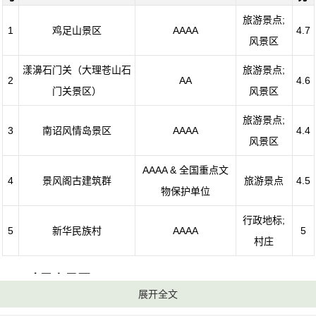
旅游景点;
1
鸡足山景区
AAAA
4.7
风景区
漾濞石门关（大理苍山石
旅游景点;
2
AA
4.6
门关景区）
风景区
旅游景点;
3
南诏风情岛景区
AAAA
4.4
风景区
AAAA & 全国重点文
4
景风阁古建筑群
旅游景点
4.5
物保护单位
行政地标;
5
新华民族村
AAAA
5
村庄
1、鸡足山景区
展开全文
电话：(0872)7350020,(0872)7350488