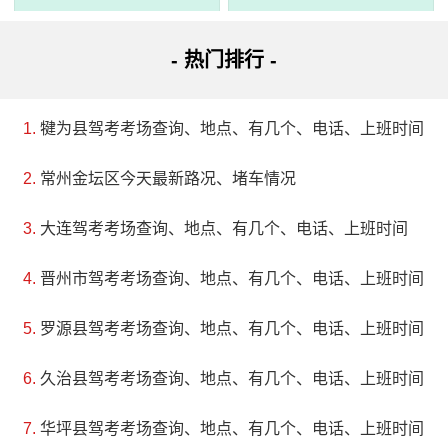
3、连江溪山休闲旅游度假村
评级：AAAA
- 热门排行 -
地址：福建省福州市连江县潘渡乡贵安村洋头桥口
犍为县驾考考场查询、地点、有几个、电话、上班时间
福州连江溪山休闲旅游度假村位于海峡文化村中心，环
常州金坛区今天最新路况、堵车情况
绕着潺潺西溪和波光粼粼的鳌江。该度假村以其优质的温泉
资源而著名，素有“福建温泉之乡溪山第一”之称。此外，度假
大连驾考考场查询、地点、有几个、电话、上班时间
村还拥有国际标准18洞温泉高尔夫球场，与西溪国家森林公
晋州市驾考考场查询、地点、有几个、电话、上班时间
园相邻。主题是“品味、休闲、养生”，温泉文化以“养生文化”
罗源县驾考考场查询、地点、有几个、电话、上班时间
为核心。客人可以在清雅的环境中放松身心，体验中国首个
高端会议式温泉度假村的服务。
久治县驾考考场查询、地点、有几个、电话、上班时间
华坪县驾考考场查询、地点、有几个、电话、上班时间