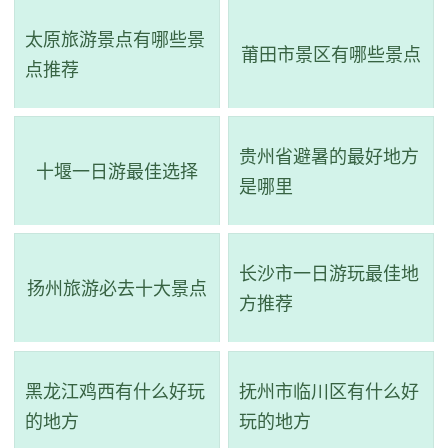
极一时，拥有庵堂数十座，僧人数千人；明代以后渐趋衰
太原旅游景点有哪些景
落。经明万历四十三年高僧性麟和尚募缘修复。寺内有方册
莆田市景区有哪些景点
点推荐
《大藏经》、古钟等珍贵文物。
贵州省避暑的最好地方
十堰一日游最佳选择
是哪里
长沙市一日游玩最佳地
扬州旅游必去十大景点
方推荐
黑龙江鸡西有什么好玩
抚州市临川区有什么好
的地方
玩的地方