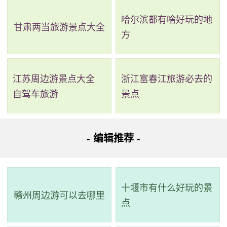
哈尔滨都有啥好玩的地
甘肃两当旅游景点大全
方
江苏周边游景点大全
浙江富春江旅游必去的
自驾车旅游
景点
2、灵石寺
- 编辑推荐 -
评级：县级重点文物保护单位
地址：福州市福清市东张镇灵石29号
十堰市有什么好玩的景
赣州周边游可以去哪里
灵石寺位于福清市东张镇灵石山麓。创建于唐大中年
点
间，原名“翠石院”，后被赐名为“灵石俱胝院”，在宋朝时曾盛