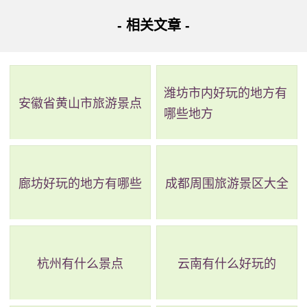
地址：福州市鼓楼区于山路9号
- 相关文章 -
福州定光寺又称白塔寺，是于山景区的重要组成部分。
据说该寺始建于唐天佑二年（905年），由闽王王审知创建，
是一座宫殿式建筑。两年后，为祝贺朱温即位，寺名改为“万
潍坊市内好玩的地方有
安徽省黄山市旅游景点
哪些地方
岁寺”（俗名塔寺），成为当时福州最辉煌的名寺之一。在宋
代，定光寺因建有白色七级砖塔而被人们称为白塔寺。该塔
高约60米，形制古朴，雕刻精美，是福州千年古迹之一。除
廊坊好玩的地方有哪些
成都周围旅游景区大全
了白色塔外，该寺还有其他许多古老建筑物，包括大雄宝
殿、藏经阁、罗汉堂等。这些古老建筑物散发着浓郁的历史
文化气息，吸引着众多游客前来参观。
杭州有什么景点
云南有什么好玩的