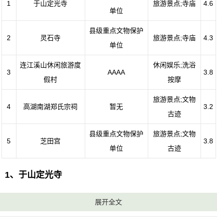
1
于山定光寺
旅游景点;寺庙
4.6
单位
县级重点文物保护
2
灵石寺
旅游景点;寺庙
4.3
单位
连江溪山休闲旅游度
休闲娱乐;洗浴
3
AAAA
3.8
假村
按摩
旅游景点;文物
4
高湖南湖郑氏宗祠
暂无
3.2
古迹
县级重点文物保护
旅游景点;文物
5
芝田宫
3.8
单位
古迹
1、于山定光寺
评级：高级重点文物保护单位
展开全文