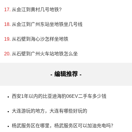
从会江到黄村几号地铁?
地址：福州市仓山区连江南路高湖小红旗幼儿园东南侧
约130米
从会江到广州东站坐地铁坐几号线
高湖南湖郑氏宗祠建于明正德年间，位于福州仓山区盖
从石壁到海心沙怎样坐地铁
山镇高湖村，历经多次修缮。该祠占地854平方米，由门楼、
从石壁到广州火车站地铁怎么坐
厅堂、厢房等构成。门楼为牌楼式，檐下如意斗拱出跳，大
门处有石抱鼓，平面分布合理。此外，南湖郑氏以三代为
- 编辑推荐 -
宗，对福州地区宗教信仰产生了重要影响。1992年，该宗祠
被确定为市级文物保护单位。
西安1年以内的比亚迪海豹06EV二手车多少钱
大连游玩的地方，大连有哪些好玩的
杨武服务区在哪里，杨武服务区可以加油充电吗？