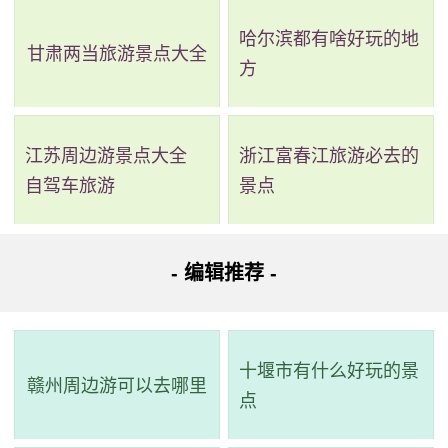
哈尔滨都有啥好玩的地
甘肃两当旅游景点大全
方
江苏周边游景点大全
浙江富春江旅游必去的
自驾车旅游
景点
- 编辑推荐 -
2、绵羊冲水利风景区
评级：暂无
十堰市有什么好玩的景
地址：红河哈尼族彝族自治州建水县
赣州周边游可以去哪里
点
绵羊冲度假村是一个位于国家级水利风景区的休闲娱乐