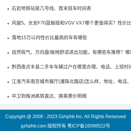
石岩地铁站是几号线、首末班车时间表
风骏5、长安F70蓝鲸版和VGV VX7哪个更值得买？性价
落地15万以内性价比最高的车有哪些
自然吸气、方向盘/座椅舒适进出功能，有哪些车推荐？哪
黔西南贞丰县二手车车辆过户在哪里办理、电话、上班时
江淮汽车南京城市展厅(浦珠北路店)怎么样、地址、电话
5、开远凤凰生态公园景区
中卫到株洲高铁直达、换乘票价明细
电话：(0873)7181743,(0873)7181900
Copyright @ 2008 - 2023 Gzhphb Inc. All Rights Reserved
地址：云南省红河哈尼族彝族自治州开远市凤凰路西100
gzhphb.com 版权所有
粤ICP备16098522号
米