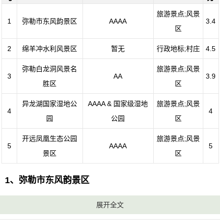
旅游景点;风景
1
弥勒市东风韵景区
AAAA
3.4
区
2
绵羊冲水利风景区
暂无
行政地标;村庄
4.5
弥勒白龙洞风景名
旅游景点;风景
3
AA
3.9
胜区
区
异龙湖国家湿地公
AAAA & 国家级湿地
旅游景点;风景
4
4
园
公园
区
开远凤凰生态公园
旅游景点;风景
5
AAAA
5
景区
区
1、弥勒市东风韵景区
评级：AAAA
展开全文