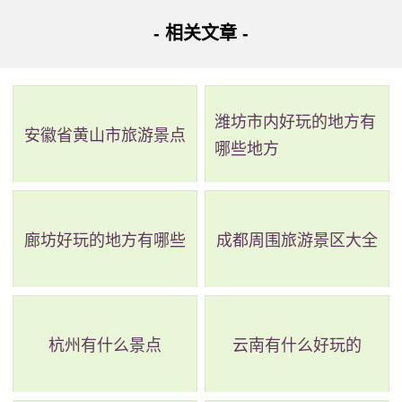
地址：云南省红河哈尼族彝族自治州弥勒市湖东公路
- 相关文章 -
东风韵艺术小镇位于云南省红河州弥勒市，是一座以文
化艺术为主线打造的特色小镇。整个景区涵盖生态农业、艺
潍坊市内好玩的地方有
术文化、休闲度假养生等多种产业，包括薰衣草庄园、葡萄
安徽省黄山市旅游景点
哪些地方
酒庄园、艺术家庄园等。这里不仅有美丽的自然风光，还有
多种有趣的文化艺术活动，非常适合休闲度假和体验当地文
化。距离昆明约2小时车程，景区内还有红砖修缮的万花筒艺
廊坊好玩的地方有哪些
成都周围旅游景区大全
术馆、半朵云、牛哆啰音乐农庄、印章房等“奇葩造型的丑萌
建筑”。这里被称为滇中的“普罗旺斯”，曾两度蝉联“云南省特
色小镇”名录，非常值得一去的旅游胜地。
杭州有什么景点
云南有什么好玩的