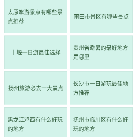
场所，距离县城12公里，交通便利，山水如画，景物如诗。
太原旅游景点有哪些景
该度假村集食、宿、娱为一体，内设小型酒店及多媒体会议
莆田市景区有哪些景点
点推荐
厅，并有独具特色的风味烤全羊、铜锅饭、纯生态石锅鱼等
美食。此外，还可以乘快艇登普陀岛，在普渡堂拈香，享用
贵州省避暑的最好地方
素斋筵，静心养性；进行水上单车、摩托艇、快艇滑板冲
十堰一日游最佳选择
是哪里
浪、香蕉船冲浪、沙滩摩托、沙滩排球、高标网球场等游乐
项目。
长沙市一日游玩最佳地
扬州旅游必去十大景点
方推荐
黑龙江鸡西有什么好玩
抚州市临川区有什么好
的地方
玩的地方