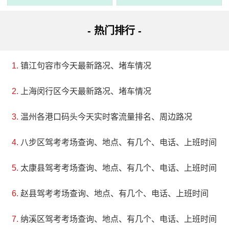
- 热门排行 -
3、弥勒白龙洞风景名胜区
电话：(0873)3028640
镇江句容市今天最新路况、堵车情况
地址：红河哈尼族彝族自治州弥勒市虹溪镇
上海闵行区今天最新路况、堵车情况
弥勒白龙洞风景名胜区位于云南省弥勒县境内西南虹溪
温州各港口码头今天实时客流量排名、周边路况
镇，距离弥勒县城28公里。白龙洞风景区已经被评为国家AA
八步区驾考考场查询、地点、有几个、电话、上班时间
级旅景区，并且正在逐步打造成为国家AAAA级景区。这个风
太康县驾考考场查询、地点、有几个、电话、上班时间
景区的主要景点是白龙洞，喀斯特地貌发育精美，属峡谷型
叠层溶洞。在整个云南的溶洞中，白龙洞钟乳石最多、最精
赵县驾考考场查询、地点、有几个、电话、上班时间
美，很多钟乳石的形成在全国乃至全世界都是罕见的。洞内
纳溪区驾考考场查询、地点、有几个、电话、上班时间
的钟乳石类型几乎包括世界各类洞穴近30种沉积无特征，发