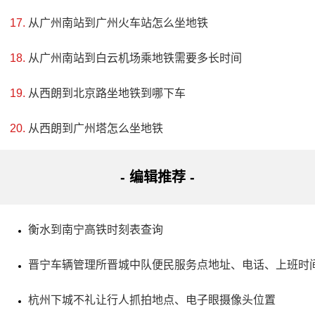
从广州南站到广州火车站怎么坐地铁
地址：红河哈尼族彝族自治州石屏县毛木咀段
从广州南站到白云机场乘地铁需要多长时间
异龙湖是云南省第四大湖泊，被称为石屏人民的母亲
从西朗到北京路坐地铁到哪下车
湖，野鸭和水鸟在湖中嬉戏，周围的山峦起伏，非常壮观。
2009年异龙湖水面积骤减，在恢复生态平衡的同时，石屏县
从西朗到广州塔怎么坐地铁
政府在湖面湿地建设了湿地公园。这个公园于2014年获得了
国家级湿地公园的认证，总体规划面积3749公顷，其中湿地
- 编辑推荐 -
面积达到3636公顷。公园内有2.3公里长的木栈道和41.5公里
长的环湖生态路，非常适合游客们漫步其中，欣赏沙鸥翔
衡水到南宁高铁时刻表查询
集、浮光荡漾的美景。以前这里是渔民捕鱼的地方，而现在
晋宁车辆管理所晋城中队便民服务点地址、电话、上班时
已经成为节日游玩的好去处。
杭州下城不礼让行人抓拍地点、电子眼摄像头位置