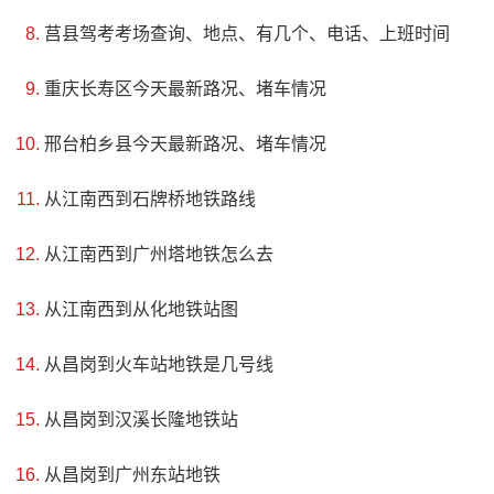
莒县驾考考场查询、地点、有几个、电话、上班时间
史，分享亿万年来的奇观。禄丰是一个历史悠久的小内陆盆
地，含有厚达两公里的侏罗纪沉积岩层。自1938年发现恐龙
重庆长寿区今天最新路况、堵车情况
化石后，禄丰大放异彩。
邢台柏乡县今天最新路况、堵车情况
从江南西到石牌桥地铁路线
从江南西到广州塔地铁怎么去
从江南西到从化地铁站图
从昌岗到火车站地铁是几号线
从昌岗到汉溪长隆地铁站
从昌岗到广州东站地铁
4、景东文庙景区