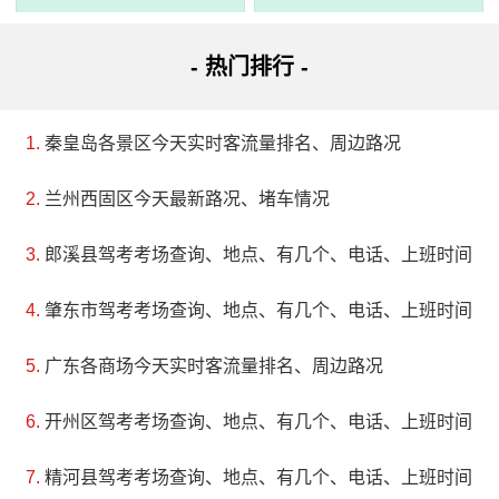
- 热门排行 -
秦皇岛各景区今天实时客流量排名、周边路况
兰州西固区今天最新路况、堵车情况
3、禄丰世界恐龙谷（恐龙国家地质公园）
郎溪县驾考考场查询、地点、有几个、电话、上班时间
电话：(0878)8985888
肇东市驾考考场查询、地点、有几个、电话、上班时间
地址：楚雄彝族自治州禄丰县杭瑞高速
广东各商场今天实时客流量排名、周边路况
世界恐龙谷景区是一座集科普、科考、观光和娱乐于一
体的4A级旅游基地。该景区以中国云南禄丰恐龙国家地质公
开州区驾考考场查询、地点、有几个、电话、上班时间
园内石阶级的恐龙化石埋藏遗址为依托，目标为“国内一流、
精河县驾考考场查询、地点、有几个、电话、上班时间
国际知名”。游客可穿越侏罗纪世界，了解地球生灵的演化