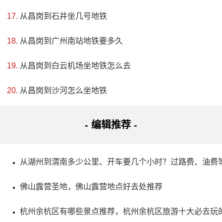
评级：AAAA
从昌岗到石井坐几号地铁
从昌岗到广州南站地铁要多久
地址：普洱市景东彝族自治县锦屏镇玉屏路115号
从昌岗到白云机场坐地铁怎么去
景东县文庙是位于景东老城中心地段的一个孔庙，也是
滇西南最大的孔庙之一。它始建于清康熙二十一年（公元
从昌岗到沙河怎么坐地铁
1682年），总面积5292平方米，曾多次遭战乱焚毁，但又多
次重修。最近一次重修是在1984年由国家拨款进行的。这个
- 编辑推荐 -
文庙背靠无量山，面临川河水，自然景观优美，梅、松、柏
等植物点缀其中，非常有诗情画意。同时，在这个文庙内还
从湖州到渭南多少公里、开车要几个小时？过路费、油费
有半池、棂星门、大成殿、厢房等建筑，其中半池是用条石
佛山露营圣地，佛山露营地点好去处推荐
砌成的一个月牙池，美观大方，很有特色。
杭州余杭区有哪些景点推荐，杭州余杭区旅游十大必去玩