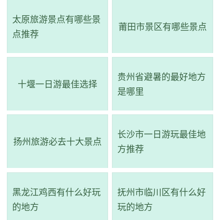
度假养生等多种产业，包括薰衣草庄园、葡萄酒庄园、艺术
太原旅游景点有哪些景
家庄园、玫瑰庄园、百合庄园、森林公园、湖滨湿地、静谧
莆田市景区有哪些景点
点推荐
溪谷、农副旅游产品加工基地等。东风韵艺术小镇紧邻弥勒
高铁站，距离昆明约2小时车程，景区内还有红砖修缮的万花
贵州省避暑的最好地方
筒艺术馆、半朵云、牛哆啰音乐农庄、印章房等“奇葩造型的
十堰一日游最佳选择
是哪里
丑萌建筑”，非常吸引人。这里不仅有美丽的自然风光，还有
多种有趣的文化艺术活动，非常适合休闲度假和体验当地文
化。感觉这里是一个非常值得一去的旅游胜地。
长沙市一日游玩最佳地
扬州旅游必去十大景点
方推荐
黑龙江鸡西有什么好玩
抚州市临川区有什么好
的地方
玩的地方