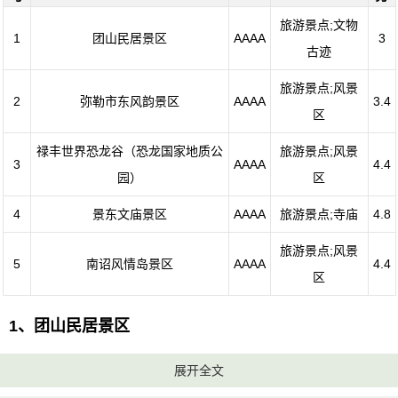
旅游景点;文物
1
团山民居景区
AAAA
3
古迹
旅游景点;风景
2
弥勒市东风韵景区
AAAA
3.4
区
禄丰世界恐龙谷（恐龙国家地质公
旅游景点;风景
3
AAAA
4.4
园）
区
4
景东文庙景区
AAAA
旅游景点;寺庙
4.8
旅游景点;风景
5
南诏风情岛景区
AAAA
4.4
区
1、团山民居景区
电话：(0873)7703059
展开全文