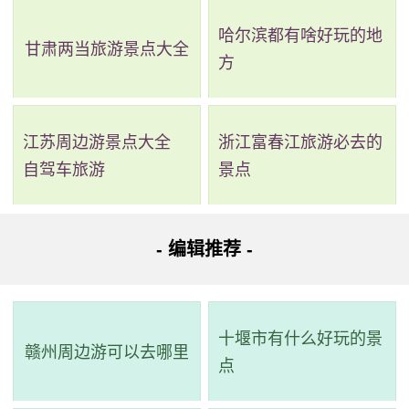
哈尔滨都有啥好玩的地
甘肃两当旅游景点大全
方
江苏周边游景点大全
浙江富春江旅游必去的
2、弥勒市东风韵景区
自驾车旅游
景点
评级：AAAA
地址：云南省红河哈尼族彝族自治州弥勒市湖东公路
- 编辑推荐 -
东风韵艺术小镇位于云南省红河州弥勒市，是一座以文
化艺术为主线打造的特色小镇，集葡萄文化、自然风光、人
十堰市有什么好玩的景
赣州周边游可以去哪里
文旅游为一体。曾经两度蝉联“云南省特色小镇”名录，被称为
点
滇中的“普罗旺斯”。整个景区涵盖生态农业、艺术文化、休闲