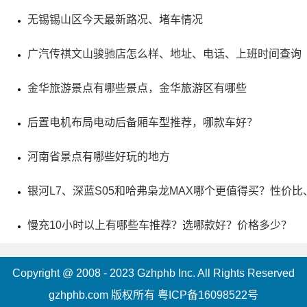
无锡锡山区今天最新路况、堵车情况
广汽传祺文山骏驰店怎么样、地址、电话、上班时间查询
金华旅游景点有哪些景点，金华旅游区有哪些
后置电机布局电动后备厢车型推荐，哪款车好？
河南省景点有哪些好玩的地方
5、南诏风情岛景区
银河L7、深蓝S05和哈弗枭龙MAX哪个更值得买？性价
评级：AAAA
慢充10小时以上有哪些车推荐？选哪款好？价格多少？
地址：大理白族自治州大理市双廊镇
Copyright @ 2008 - 2023 Gzhphb Inc. All Rights Reserved
大理南诏风情岛是洱海内的一个岛屿，面积广阔，四周
gzhphb.com 版权所有
粤ICP备16098522号