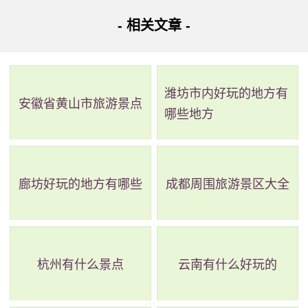
地址：红河哈尼族彝族自治州建水县白团公路西50米
- 相关文章 -
团山民居位于建水县西庄镇团山村，距县城13公里。传
统民居有15处，其中古建筑7处，总占地面积18384.5平方
潍坊市内好玩的地方有
米，建筑面积16158平方米。形式多样，但都以规整的形
安徽省黄山市旅游景点
哪些地方
制、灵活的布局、丰富的空间和雅致的内饰而著名。此外，
还有许多文化艺术品，如木雕、砖雕、石雕等。这个历史悠
久、文化底蕴深厚的景点是一个不容错过的旅游胜地。
廊坊好玩的地方有哪些
成都周围旅游景区大全
杭州有什么景点
云南有什么好玩的