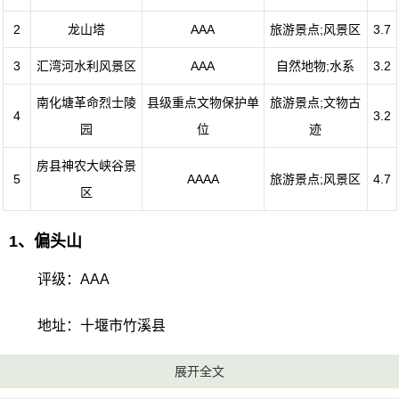
2
龙山塔
AAA
旅游景点;风景区
3.7
3
汇湾河水利风景区
AAA
自然地物;水系
3.2
南化塘革命烈士陵
县级重点文物保护单
旅游景点;文物古
4
3.2
园
位
迹
房县神农大峡谷景
5
AAAA
旅游景点;风景区
4.7
区
1、偏头山
评级：AAA
地址：十堰市竹溪县
偏头山森林公园风景旅游区的情况距离县城9公里，以国
展开全文