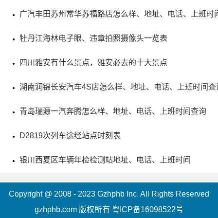
程中，国家主席和元帅都为该陵园撰写碑文和书写碑名。
广汽丰田苏州常华苏福路店怎么样、地址、电话、上班时
牡丹江海林电子眼、违章拍照摄像头一览表
四川雅安有什么景点，雅安必去的十大景点
湖南润锦长安汽车4S店怎么样、地址、电话、上班时间查
青岛瑞源一汽奔腾怎么样、地址、电话、上班时间查询
D2819次列车途经站点时刻表
银川西夏区车辆年检检测站地址、电话、上班时间
5、房县神农大峡谷景区
Copyright @ 2008 - 2023 Gzhphb Inc. All Rights Reserved
电话：(0719)3611999
gzhphb.com 版权所有
粤ICP备16098522号