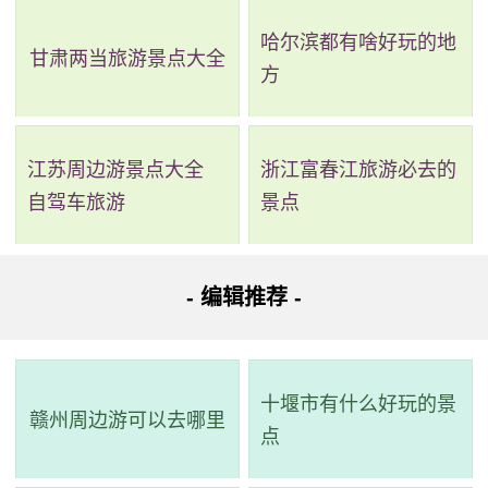
哈尔滨都有啥好玩的地
甘肃两当旅游景点大全
方
江苏周边游景点大全
浙江富春江旅游必去的
自驾车旅游
景点
2、龙山塔
- 编辑推荐 -
评级：AAA
地址：湖北省十堰市丹江口市龙山镇龙山咀村
十堰市有什么好玩的景
丹江源出陕西省秦岭凤凰山，历史上因水质清丽而闻
赣州周边游可以去哪里
点
名。在《均州志》中被列为天下名水之一。丹江曾吸引无数