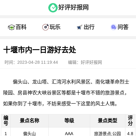
好评好报网
百科
玩乐
出行
问答
十堰市内一日游好去处
时间：2023-04-28 11:19:44
编辑：好评好报网
偏头山、龙山塔、汇湾河水利风景区、南化塘革命烈士
陵园、房县神农大峡谷景区等都是十堰市不错的旅游景点，
如果你到了十堰市，不妨来感受一下这里的风土人情。
编
评
景点名称
等级
景点类型
号
分
1
偏头山
AAA
旅游景点;公园
4.8