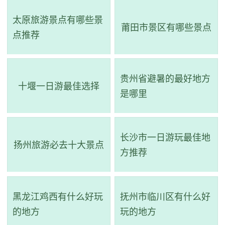
文人雅士，李白、苏轼、沈冠等皆曾用诗歌描述其美。1973
太原旅游景点有哪些景
年，丹江口水利枢纽工程竣工，截断了奔流不息的江水，形
莆田市景区有哪些景点
点推荐
成了巨大的“人造海”，给丹江带来了新的面貌和变化。
贵州省避暑的最好地方
十堰一日游最佳选择
是哪里
长沙市一日游玩最佳地
扬州旅游必去十大景点
方推荐
黑龙江鸡西有什么好玩
抚州市临川区有什么好
的地方
玩的地方