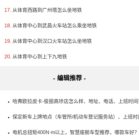
从体育西路到广州塔怎么坐地铁
从体育中心到武昌火车站怎么乘坐地铁
4、南化塘革命烈士陵园
从体育中心到汉口火车站怎么坐地铁
评级：县级重点文物保护单位
从体育中心到上下九地铁
地址：湖北省十堰市郧阳区博瑞幼儿园西(014县道南)
南化塘革命烈士陵园始建于1986年，主体建筑有一座高
- 编辑推荐 -
11米、宽2.2米的纪念碑和两个纪念亭。1987年进行了扩建，
占地6亩，改建后的纪念碑高15米、宽2.75米，内设碑文斋，
哈弗欧拉皮卡-俊丽高埗店怎么样、地址、电话、上班时间
竖立着万山红大理石精刻而成的纪念碑1块，高1.3米、宽2.5
保定新车上牌地点（车管所/机动车登记服务站）、上班时
米。该陵园具有浓厚的革命传统，1988年2月竣工，成为人
民群众缅怀先烈、教育后代的革命传统教育基地。在修建过
电机总扭矩400N·m以上，智慧座舱车型推荐，哪款车好