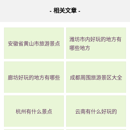
有标湖林场为中心，总面积13333公顷的森林公园，是一个
- 相关文章 -
以森林景观为主的旅游胜地。偏头山主峰最高海拔1538米，
历史沿革偏头山森林公园主体部分隶属国有标湖林场。1985
年被确定为县级自然保护区和县级森林公园。景点介绍偏头
潍坊市内好玩的地方有
安徽省黄山市旅游景点
山森林公园特色是集峰奇水秀，涧深谷幽，崖峻壁峭和人文
哪些地方
古迹为一体。这里的四季景色各有不同，春天山花烂漫，夏
日林木峥嵘，秋天万山红遍，冬天雪漫千峰，银装素裹。除
此之外，置身于偏头山，您还可以欣赏到美丽的森林景观，
廊坊好玩的地方有哪些
成都周围旅游景区大全
如十里杉廊、偏头画屏、迷宫画扇等，以及壮观的地貌景
观，如绿浪、双龙峰、三瀑布等。
杭州有什么景点
云南有什么好玩的