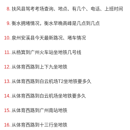
的水利风景区，面积22平方公里，其中水域面积6.3平方公
扶风县驾考考场查询、地点、有几个、电话、上班时间
里。二十四汇（望娘滩）景点独特，文化遗产丰富，如梅子
衡水拥堵情况，衡水早晚高峰是几点到几点
贡茶、曾家寨、饶家大院等，散发着浓郁的人文气息。景区
泉州安溪县今天最新路况、堵车情况
注重水资源生态保护、茶文化科普宣传教育、滨水生态观
光、休闲养生度假，是一个集多种功能于一体的水利风景
从杨箕到广州火车站坐地铁几号线
区。
从体育西路到上下九坐地铁
从体育西路到白云机场T2坐地铁要多久
从体育西路到白云机场坐地铁要多久
从体育西路到广州南站地铁
从体育西路到十三行坐地铁