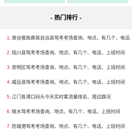
地址：珠海市香洲区唐家湾镇山房路234号
- 热门排行 -
共乐园始建于1910年，曾取名为小玲珑山馆，后改名为
共乐园。该园占地3.4万平方米，主要建筑物有观星阁、田园
景谷傣族彝族自治县驾考考场查询、地点、有几个、电话
别墅、石门坊、六柱亭等，其中石门坊门额上的“共乐园”三个
陆川县驾考考场查询、地点、有几个、电话、上班时间
字是唐绍仪手迹。1986年被公布为珠海市文物保护单位。共
崇明区驾考考场查询、地点、有几个、电话、上班时间
乐园最初是清朝宣统元年由政界名人唐绍仪所建，耗资近40
万银两，用6年时间分期修建而成。1932年，唐绍仪将其赠
威远县驾考考场查询、地点、有几个、电话、上班时间
予唐家村，让村民休憩娱乐。现在，共乐园成为了一个富有
江门各港口码头今天实时客流量排名、周边路况
特色和情趣的旅游胜地，依山傍湖，亭榭相招，林荫蔽日，
景色幽美。
陵水驾考考场查询、地点、有几个、电话、上班时间
防城港驾考考场查询、地点、有几个、电话、上班时间