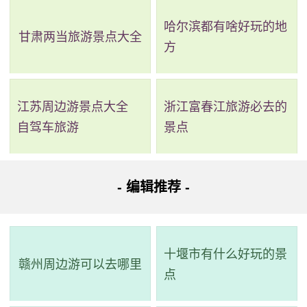
哈尔滨都有啥好玩的地
甘肃两当旅游景点大全
方
2、菉猗堂及建筑群
江苏周边游景点大全
浙江富春江旅游必去的
评级：暂无
自驾车旅游
景点
地址：广东省珠海市斗门区县道582号
- 编辑推荐 -
菉猗堂及建筑群为宋太祖胞弟赵匡美后人所建，由三座
祠堂组成，总建筑面积为1643.69平方米。中轴对称布局、巷
道相隔，每座祠堂具有特色的建筑装饰元素，如菉猗堂蚝壳
十堰市有什么好玩的景
赣州周边游可以去哪里
墙等，考究细致，是研究古代建筑材料及技术的实物。菉猗
点
堂始建于明代，逸峰和崑山赵公祠分别在明和清时期建成。