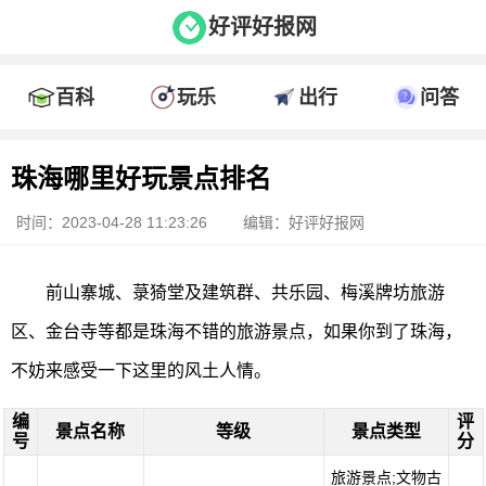
好评好报网
百科
玩乐
出行
问答
珠海哪里好玩景点排名
时间：2023-04-28 11:23:26
编辑：好评好报网
前山寨城、菉猗堂及建筑群、共乐园、梅溪牌坊旅游
区、金台寺等都是珠海不错的旅游景点，如果你到了珠海，
不妨来感受一下这里的风土人情。
编
评
景点名称
等级
景点类型
号
分
旅游景点;文物古