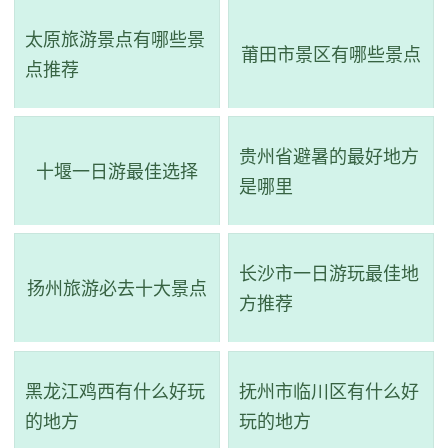
三座祠堂不仅是家族先祖的祀庙，也是南方古代建筑的重要
太原旅游景点有哪些景
代表。
莆田市景区有哪些景点
点推荐
贵州省避暑的最好地方
十堰一日游最佳选择
是哪里
长沙市一日游玩最佳地
扬州旅游必去十大景点
方推荐
3、共乐园
黑龙江鸡西有什么好玩
抚州市临川区有什么好
的地方
玩的地方
电话：(0756)3311113