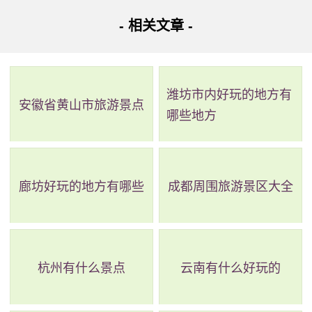
前山寨城是一处具有历史意义的军事遗迹。明朝为防御
- 相关文章 -
外来势力侵略，于1574年建造了前山寨，清朝康熙五十六年
又修筑了城墙，城墙高九尺、下厚三尺、上厚二尺，周围四
潍坊市内好玩的地方有
百七十五丈。在乾隆九年，前山寨改设为广州府海防军民同
安徽省黄山市旅游景点
哪些地方
知署，辖番禺、东莞、顺德、香山等县海防及澳门事务，故
又称“澳门同知”。城内建有军民府、军装局、火药库等设施。
廊坊好玩的地方有哪些
成都周围旅游景区大全
杭州有什么景点
云南有什么好玩的