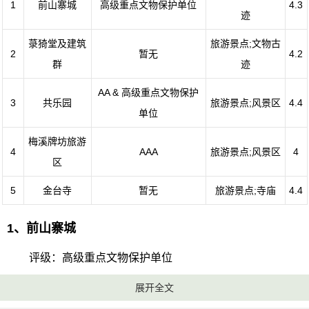
1
前山寨城
高级重点文物保护单位
4.3
迹
菉猗堂及建筑
旅游景点;文物古
2
暂无
4.2
群
迹
AA & 高级重点文物保护
3
共乐园
旅游景点;风景区
4.4
单位
梅溪牌坊旅游
4
AAA
旅游景点;风景区
4
区
5
金台寺
暂无
旅游景点;寺庙
4.4
1、前山寨城
评级：高级重点文物保护单位
展开全文
地址：广东省珠海市香洲区逸仙路65号