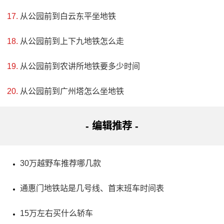
从公园前到白云东平坐地铁
从公园前到上下九地铁怎么走
从公园前到农讲所地铁要多少时间
4、梅溪牌坊旅游区
电话：(0756)8519706,(0756)8635652,(0756)8659577
从公园前到广州塔怎么坐地铁
地址：广东省珠海市香洲区前山镇旅游路268号
- 编辑推荐 -
珠海市保存了历史上重要的文化遗产，包括中国首个华
侨百万富翁的故居建筑和梅溪牌坊。故居建筑以中西合璧为
30万越野车推荐哪几款
特点，展示了海外华侨在近代中国的形态；而梅溪牌坊则是
通惠门地铁站是几号线、首末班车时间表
中国第一牌坊，保存至今已成为珠海市历史和文化的见证。
15万左右买什么轿车
这些重要的文物也成为了文化遗产保护工作的一部分，有着