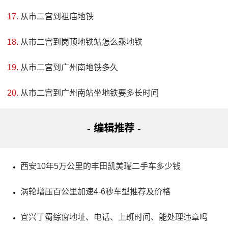
从市二宫到祖庙地铁
从市二宫到岗顶地铁站怎么乘地铁
从市二宫到广州南地铁多久
从市二宫到广州南站坐地铁要多长时间
4、望天洞景区
- 编辑推荐 -
评级：AAA
西安10年5万公里的丰田凯美瑞二手车多少钱
地址：本溪市桓仁满族自治县201国道旁
涡轮增压百公里加速4-6秒车型推荐及价格
望天洞是位于辽宁省桓仁满族自治县境内全长7000余米
的自然奇观，已发现长度5000余延长米，洞内景观丰富多
宜兴丁蜀综窗地址、电话、上班时间、能处理违章吗