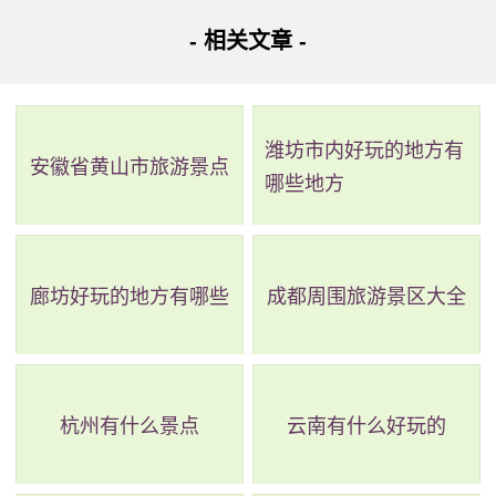
本溪水洞风景名胜区是世界第一长的地下充水溶洞，位
- 相关文章 -
于中国辽宁省本溪市东郊，距离市中心26公里。1994年被国
务院批准为国家重点风景名胜区，被誉为“北国一宝”、“天下
潍坊市内好玩的地方有
奇观”、“亚洲一流”、“世界罕见”。此外，还包括其他景点如温
安徽省黄山市旅游景点
哪些地方
泉、庙后山、关门山、汤沟和铁刹山等，成为了一个集风
景、人文、历史、美食、休闲娱乐于一体的旅游胜地。
廊坊好玩的地方有哪些
成都周围旅游景区大全
杭州有什么景点
云南有什么好玩的