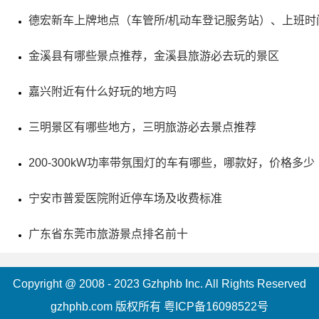
彩，有石林、城墙、雪莲、冰川、喷泉、瀑布、暗河等。该
德宏新车上牌地点（车管所/机动车登记服务站）、上班时
洞被中科院专家称为世界罕见的自然奇观之一，有4大景区
100余景点，迷宫更是奇特，被称为“北国第一洞，迷宫世无
金溪县有哪些景点推荐，金溪县旅游必去玩的景区
双”，上、中、下三层的万米迷宫是洞内最吸引人的地方之
嘉兴附近有什么好玩的地方吗
一。望天洞的洞口两侧酷似一副古代楼阁图，非常壮观，洞
三明景区有哪些地方，三明旅游必去景点推荐
内景观丰富多彩，值得游览。
200-300kW功率带氛围灯的车有哪些，哪款好，价格多少
宁安市普爱医院附近停车场及收费标准
广东省东莞市旅游景点排名前十
Copyright @ 2008 - 2023 Gzhphb Inc. All Rights Reserved
gzhphb.com 版权所有
粤ICP备16098522号