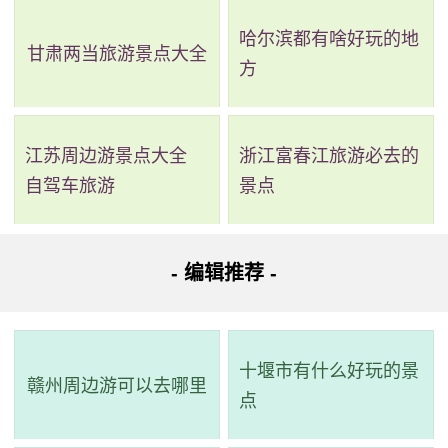
哈尔滨都有啥好玩的地
甘肃两当旅游景点大全
2、本溪天龙洞景区
方
评级：AA
江苏周边游景点大全
浙江富春江旅游必去的
地址：本溪市本溪满族自治县香天线
自驾车旅游
景点
天龙洞风景区位于本溪满族自治县小市镇香磨村境内，
是国家AA级旅游区。天龙洞和本溪水洞相隔仅8公里，堪称
- 编辑推荐 -
“北国兄弟洞”。经国家地质专家考证，天龙洞是本溪水洞的源
头，一条长六千米的地下暗河把天龙洞和本溪水洞首尾相
连，形成独特的地质、地貌和自然奇观。天龙洞所在的天龙
十堰市有什么好玩的景
赣州周边游可以去哪里
山已发现八个洞口，是罕见的古溶洞群，目前已开发了天龙
点
洞和冰洞，其中天龙洞有一千多延长米，三层洞上下相接，