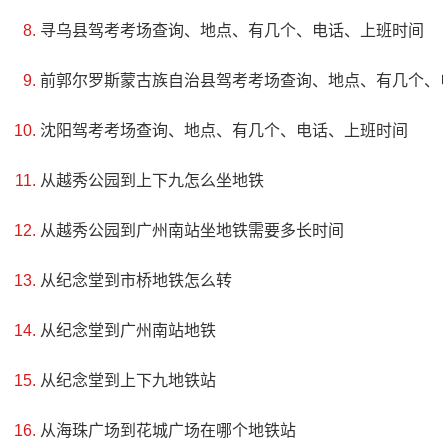
寻乌县驾考考场查询、地点、有几个、电话、上班时间
地址：环山路87号
前郭尔罗斯蒙古族自治县驾考考场查询、地点、有几个、
平顶山环城（国家）森林公园位于辽宁省本溪市区东南
端，属于长白山余脉，海拔661.2米。公园以其典型的桌状山
沈阳驾考考场查询、地点、有几个、电话、上班时间
地形、中低山地貌和构造体系为主要特征，涵盖了形态地
从越秀公园到上下九怎么坐地铁
貌、矿产资源、古生物、火山地貌等多个方面的地质遗迹。
从越秀公园到广州南站坐地铁需要多长时间
公园内山峦叠翠、谷壑幽深，被誉为“平顶如砥，壁如斧削，
峰峻石奇，草丰林密”，并形成了本溪市“山中有城，城中有
从纪念堂到市桥地铁怎么转
山”的独特风景。作为本溪国家地质公园四大园区之一的平顶
从纪念堂到广州南站地铁
山园区，因其错综复杂的构造和构造层而备受关注。
从纪念堂到上下九地铁站
从海珠广场到花城广场在哪个地铁站