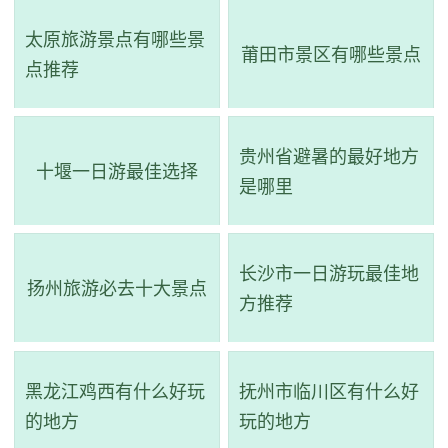
钟乳倒垂，石笋林立，洞中有两奇三宝：“世界第一大夹扁
太原旅游景点有哪些景
石”、“龙凤呈祥”、“蝙蝠粪山”、“钟乳石年轮”、“龙衣”等自然
莆田市景区有哪些景点
点推荐
景观尤为令人称奇。整个风景区由四部分组成：有满族民俗
风情游、龙洞惊奇探险游、龙山攀崖拾趣游、河湾戏水碧州
贵州省避暑的最好地方
游。
十堰一日游最佳选择
是哪里
长沙市一日游玩最佳地
扬州旅游必去十大景点
方推荐
黑龙江鸡西有什么好玩
抚州市临川区有什么好
的地方
玩的地方