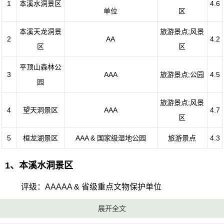
1
本溪水洞景区
4.6
单位
区
本溪天龙洞景
旅游景点;风景
2
AA
4.2
区
区
平顶山森林公
3
AAA
旅游景点;公园
4.5
园
旅游景点;风景
4
望天洞景区
AAA
4.7
区
5
桓龙湖景区
AAA & 国家级湿地公园
旅游景点
4.3
1、本溪水洞景区
评级：AAAAA & 省级重点文物保护单位
展开全文
地址：本溪市本溪满族自治县谢家崴子村