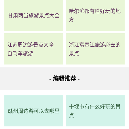
建的平原抗日根据地，许多革命烈士在这里为国家和民族的
哈尔滨都有啥好玩的地
解放事业献出了宝贵的生命。陵园内有纪念馆、无名烈士墓
甘肃两当旅游景点大全
方
和冀中革命烈士纪念碑等重要纪念物，体现了对这些英勇烈
士的尊重和铭记。作为历史的见证，冀中烈士陵园应该成为
激励我们前行的力量，警示我们珍惜来之不易的和平与稳
江苏周边游景点大全
浙江富春江旅游必去的
自驾车旅游
景点
定。
- 编辑推荐 -
十堰市有什么好玩的景
赣州周边游可以去哪里
点