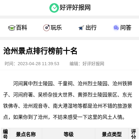
好评好报网
百科
玩乐
出行
问答
沧州景点排行榜前十名
时间：2023-04-28 11:39:53
编辑：好评好报网
河间冀中烈士陵园、千童祠、沧州烈士陵园、沧州铁狮
子、河间府署、吴桥杂技大世界、黄骅烈士陵园景区、东光
铁佛寺、沧州观音寺、南大港湿地等都是沧州不错的旅游景
点，如果你到了沧州，不妨来感受一下这里的风土人情。
编
评
景点名称
等级
景点类型
号
分