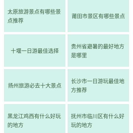
太原旅游景点有哪些景
莆田市景区有哪些景点
点推荐
2、千童祠
评级：AA
贵州省避暑的最好地方
十堰一日游最佳选择
地址：河北省沧州市盐山县南街村东南方向
是哪里
千童祠和千童镇记载着秦代方士率童男童女、百工巧匠
成功东渡及对日本列岛的影响。千童镇在商、周、战国时期
长沙市一日游玩最佳地
扬州旅游必去十大景点
称“饶安邑”，因此《史记·赵世家》中提到秦始皇六年(公元前
方推荐
241年)“赵将庞攻齐取饶安”即指该地。历经多个朝代，千童镇
担任了州治县治长达841年的角色。
黑龙江鸡西有什么好玩
抚州市临川区有什么好
的地方
玩的地方