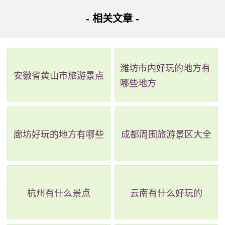
黄骅烈士陵园
旅游景点;文物
7
AA
4.7
- 相关文章 -
景区
古迹
旅游景点;风景
8
东光铁佛寺
AAAA
4.5
区
潍坊市内好玩的地方有
9
沧州观音寺
AAA
旅游景点;寺庙
5
安徽省黄山市旅游景点
哪些地方
旅游景点;风景
10
南大港湿地
AAAA
4.2
区
廊坊好玩的地方有哪些
成都周围旅游景区大全
1、河间冀中烈士陵园
评级：暂无
地址：沧州市河间市曙光西路66号
杭州有什么景点
云南有什么好玩的
冀中烈士陵园是中国共产党领导的八路军在华北敌后创