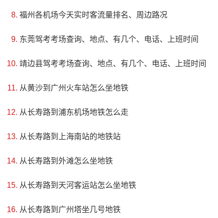
福州各机场今天实时客流量排名、周边路况
立的，占地面积5.3万平方米。该陵园内设有接待厅、展览
厅、纪念碑、塑像、烈士墓区等设施，不仅是一个纪念馆，
东莞驾考考场查询、地点、有几个、电话、上班时间
更是历史见证和爱国主义教育基地，让人们铭记那些为国家
靖边县驾考考场查询、地点、有几个、电话、上班时间
和人民付出生命的英雄们。青沧战役由罗瑞卿、杨得志、杨
成武指挥，历时4昼夜，最终消灭了敌军，解放了三座县城，
从黄沙到广州火车站怎么坐地铁
把两大解放区连成一片。
从长寿路到浦东机场地铁怎么走
从长寿路到上海南站的地铁站
从长寿路到外滩怎么坐地铁
从长寿路到天河客运站怎么坐地铁
从长寿路到广州塔坐几号地铁