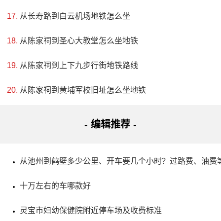
从长寿路到白云机场地铁怎么坐
从陈家祠到圣心大教堂怎么坐地铁
从陈家祠到上下九步行街地铁路线
4、沧州铁狮子
电话：(0317)7883777
从陈家祠到黄埔军校旧址怎么坐地铁
地址：河北省沧州市沧县旧州镇
- 编辑推荐 -
沧州铁狮子是我国现存最早的大型铸铁艺术品之一，具
有历史、科学和艺术价值。它高5.78米，长5.34米，宽3.17
从池州到鹤壁多少公里、开车要几个小时？过路费、油费
米，重约50吨。传说它背负着文殊菩萨莲坐。姿态雄伟，昂
十万左右的车哪款好
首阔步，徐徐如生，是中国古代劳动人民智慧和艺术才华的
灵宝市妇幼保健院附近停车场及收费标准
展示。解放后，铁狮子得到了党和政府的重视和保护，并被