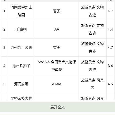
河间冀中烈士
旅游景点;文物
1
暂无
4.7
陵园
古迹
旅游景点;文物
2
千童祠
AA
4.4
古迹
旅游景点;文物
3
沧州烈士陵园
暂无
4.7
古迹
AAAA & 全国重点文物保
旅游景点;文物
4
沧州铁狮子
3.4
护单位
古迹
旅游景点;风景
5
河间府署
AAAA
4.5
区
吴桥杂技大世
旅游景点;风景
6
AAAA
4.3
界
区
展开全文