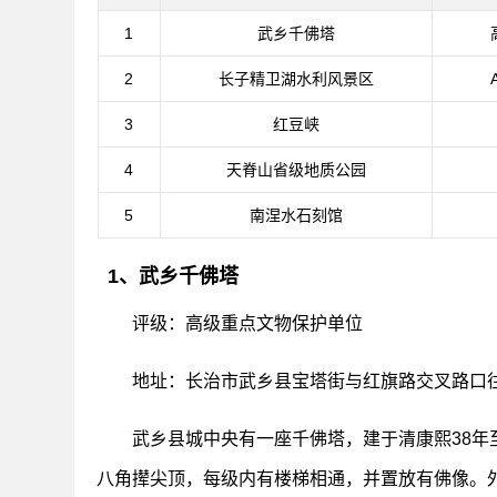
1
武乡千佛塔
2
长子精卫湖水利风景区
3
红豆峡
4
天脊山省级地质公园
5
南涅水石刻馆
1、武乡千佛塔
评级：高级重点文物保护单位
地址：长治市武乡县宝塔街与红旗路交叉路口往
武乡县城中央有一座千佛塔，建于清康熙38年
八角撵尖顶，每级内有楼梯相通，并置放有佛像。