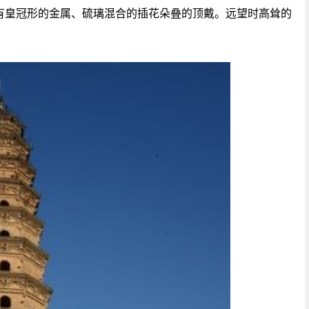
有皇冠形的金属、硫璃混合的插花朵叠的顶戴。远望时高耸的