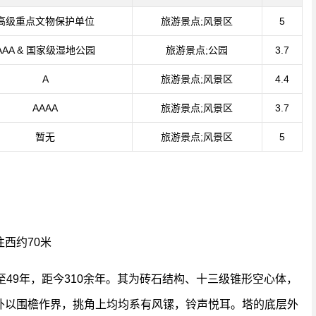
高级重点文物保护单位
旅游景点;风景区
5
AAA & 国家级湿地公园
旅游景点;公园
3.7
A
旅游景点;风景区
4.4
AAAA
旅游景点;风景区
3.7
暂无
旅游景点;风景区
5
西约70米
至49年，距今310余年。其为砖石结构、十三级锥形空心体，
外以围檐作界，挑角上均均系有风镙，铃声悦耳。塔的底层外