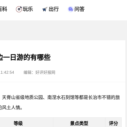
百科
玩乐
出行
问答
边一日游的有哪些
1:42:54
编辑：好评好报网
、天脊山省级地质公园、南涅水石刻馆等都是长治市不错的旅
的风土人情。
等级
景点类型
评分