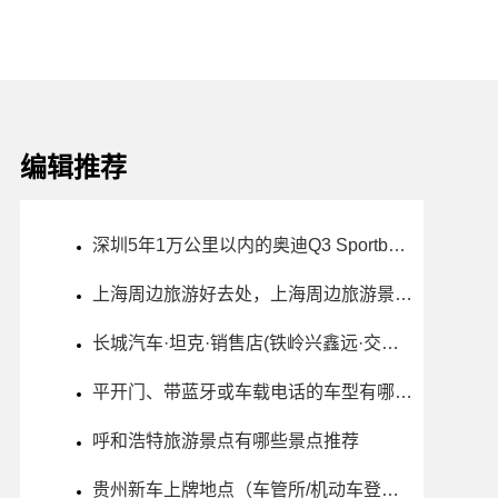
编辑推荐
深圳5年1万公里以内的奥迪Q3 Sportback二手车多少钱
上海周边旅游好去处，上海周边旅游景点排行榜
长城汽车·坦克·销售店(铁岭兴鑫远·交易市场店)怎么样、地址、电话、上班时间查询
平开门、带蓝牙或车载电话的车型有哪些？哪款值得买？价格如何？
呼和浩特旅游景点有哪些景点推荐
贵州新车上牌地点（车管所/机动车登记服务站）、上班时间、电话