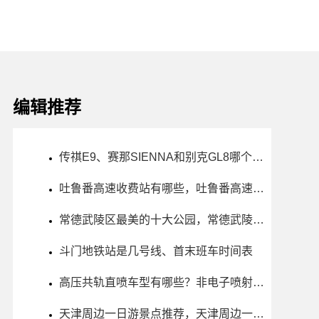
编辑推荐
传祺E9、赛那SIENNA和别克GL8哪个更值得买？性价比、配置对比
吐鲁番高速收费站有哪些，吐鲁番高速出入口一览表
常德武陵区最美的十大公园，常德武陵区公园排行榜哪个最好玩
斗门地铁站是几号线、首末班车时间表
高压共轨直喷车型有哪些？非电子喷射车怎么选？买哪款好？价格对比
天津周边一日游景点推荐，天津周边一日游最佳景点