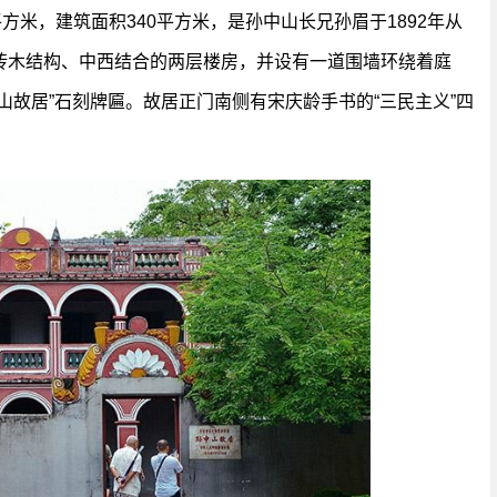
方米，建筑面积340平方米，是孙中山长兄孙眉于1892年从
砖木结构、中西结合的两层楼房，并设有一道围墙环绕着庭
山故居”石刻牌匾。故居正门南侧有宋庆龄手书的“三民主义”四