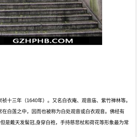
祯十三年（1640年）。又名白衣庵、观音庙、紫竹禅林等。
常在白莲之中，因而也被称为白处观音或白衣观音。佛经有
，但是戴天发髻冠,身穿白袍，手持慈悲杖和荷花等形象最为常