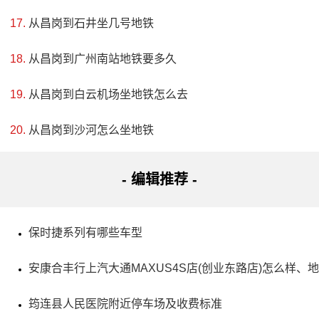
从昌岗到石井坐几号地铁
从昌岗到广州南站地铁要多久
从昌岗到白云机场坐地铁怎么去
4、萍乡荷花博览园景区
从昌岗到沙河怎么坐地铁
评级：AAAA
地址：江西省萍乡市莲花县G322
- 编辑推荐 -
荷花博览园是全国最大的荷花主题景区，拥有8个功能
保时捷系列有哪些车型
区，包括荷花观赏区、户外宿营区、休闲区、度假区等。它
已被评为国家4A级景区，并建有农家乐和三星级宾馆，让游
安康合丰行上汽大通MAXUS4S店(创业东路店)怎么样
客享受到丰富的旅游体验。此外，景区内还有莲江湿地和休
筠连县人民医院附近停车场及收费标准
闲沙滩等特色景点，为拉动旅游产业及莲产业发展起到了重