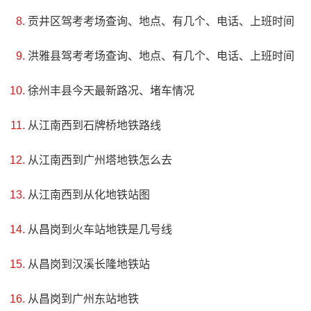
地址：江西省抚州市乐安县牛田镇
贡井区驾考考场查询、地点、有几个、电话、上班时间
流坑村位于牛田镇东南部乌江之畔，建村于五代南唐昇
洪雅县驾考考场查询、地点、有几个、电话、上班时间
元年间，已有一千多年历史。全村以董姓为多，家族尊西汉
徐州丰县今天最新路况、堵车情况
儒学家董仲舒为始祖，成为江南大家族聚居之地。明清时，
从江南西到石牌桥地铁路线
村中有识之士接续祖业，兴教办学，修谱建祠，并发展竹木
贸易，使流坑村再次繁荣兴盛。从宋初到清末，村中书塾、
从江南西到广州塔地铁怎么去
学馆，历朝不断，明万历时有24名进士出自流坑村。
从江南西到从化地铁站图
从昌岗到火车站地铁是几号线
从昌岗到汉溪长隆地铁站
从昌岗到广州东站地铁