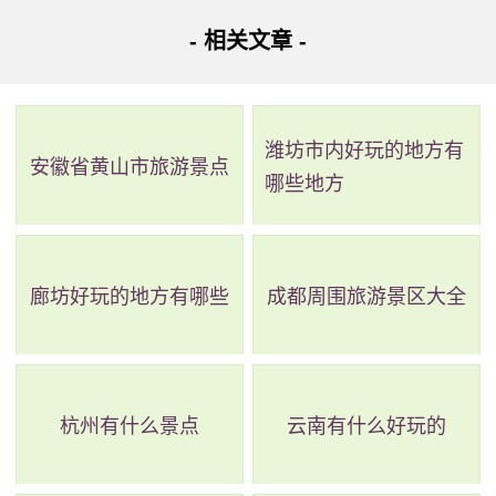
- 相关文章 -
1、高岭瑶里风景区
电话：(0798)2601909
潍坊市内好玩的地方有
地址：江西省景德镇市浮梁县瑶里镇205省道
安徽省黄山市旅游景点
哪些地方
位于江西景德镇东北端的瑶里，是一个面积达195平方公
里的国家AAAA级旅游景区。它素有“瓷之源、茶之乡、林之
海”的美称，是中国历史文化名镇、国家重点风景名胜区、国
廊坊好玩的地方有哪些
成都周围旅游景区大全
家矿山公园、国家森林公园、国家重点文物保护单位、国家
自然与文化双遗产。在这里你可以享受四季分明的宜人气
候，感受180多种珍稀动植物和最高峰五华山带来的自然魅
杭州有什么景点
云南有什么好玩的
力。同时，瑶里还拥有唐代中叶就有的手工作坊和集文化、
历史、自然、旅游、休闲、娱乐为一体的综合性旅游资源。