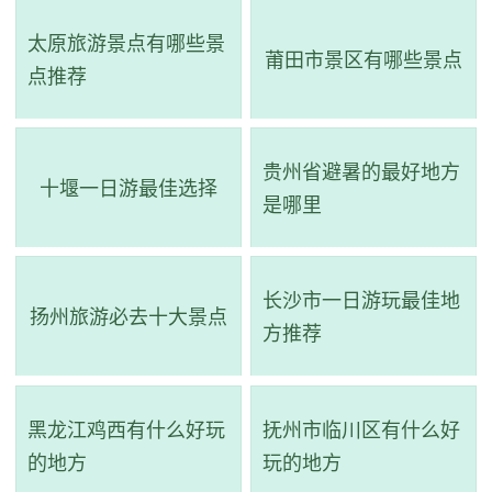
太原旅游景点有哪些景
莆田市景区有哪些景点
点推荐
贵州省避暑的最好地方
十堰一日游最佳选择
是哪里
2、梦湖景区
电话：(0794)8257177
长沙市一日游玩最佳地
扬州旅游必去十大景点
方推荐
地址：梦湖西路和临川大道交汇处
梦湖位于抚州市临川区城西，原本是常年涝灾的低洼区
黑龙江鸡西有什么好玩
抚州市临川区有什么好
域。为了改善环境和防洪排涝，市委市政府在2007年4月进
的地方
玩的地方
行全面改造工程，成为一个人工湖，有效利用资源，提升城