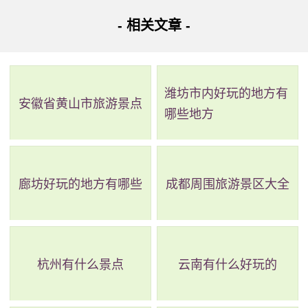
质公园路1号
- 相关文章 -
大鹏半岛国家地质公园，它位于深圳市东部，是一个由
自然景观构成的生态绿洲和城市人身边的地学科普殿堂地质
潍坊市内好玩的地方有
遗迹保护区管理范围50.87平方公里，园区南至怪岩，东抵海
安徽省黄山市旅游景点
哪些地方
柴角一线，西面和北面均以水头沙英管岭化石群遗迹边线为
界。大鹏半岛国家地质公园以距今约1.35亿年前晚侏罗世至
早白垩世时期两次火山喷发的古火山遗迹和2至1万年以来形
廊坊好玩的地方有哪些
成都周围旅游景区大全
成的海岸地貌景观为主体，同时也包括古生物化石埋藏地、
断层和构造地貌、溪流峡谷、瀑布跌水、崩塌地质遗迹及海
岸风光等景观，集幽、秀、雄、奇的自然景观于一身。这里
杭州有什么景点
云南有什么好玩的
绵延67.8公里的海岸线被《中国国家地理》评为“中国最美的
八大海岸”之一，不仅可以欣赏到清新的海风，还可以观察各