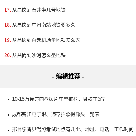
大芬油画村位于深圳市龙岗区布吉镇，是一个由村民组
从昌岗到石井坐几号地铁
成的小组，经过多年发展已成为油画产业中的一支重要力
量。1989年开始，香港画商黄江在此租用民房进行油画的收
从昌岗到广州南站地铁要多久
集和转销，吸引了众多画师或画工到此创作和定居，形成了
从昌岗到白云机场坐地铁怎么去
一条完整的油画生产、收购、加工和集中外销的产业链。大
从昌岗到沙河怎么坐地铁
芬油画村以传统与现代相结合的艺术风格，吸引了海内外文
化爱好者的青睐。其作品涵盖了自然、宗教、城市场景等多
- 编辑推荐 -
方面，不断探求新领域并逐步实现乡村向城市的跨越性发
展。因此，被国家文化部命名为“文化产业示范单位”。
10-15万带方向盘拨片车型推荐，哪款车好？
成都锦江电子眼、违章拍照摄像头一览表
邢台宁晋县驾照考试地点有几个、地址、电话、工作时间