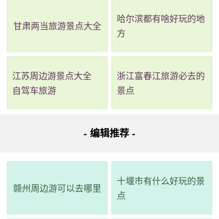
种珍稀的地质景观和化石。大鹏半岛国家地质公园是一个非
哈尔滨都有啥好玩的地
常特别的旅游目的地，通过了解自然界的精彩和奇妙，我们
甘肃两当旅游景点大全
方
可以更好地保护和珍惜这个美丽的蓝色星球。
江苏周边游景点大全
浙江富春江旅游必去的
自驾车旅游
景点
- 编辑推荐 -
十堰市有什么好玩的景
赣州周边游可以去哪里
点