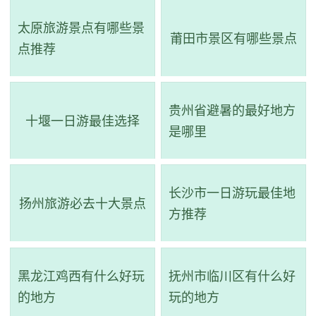
2、仙湖植物园
太原旅游景点有哪些景
莆田市景区有哪些景点
评级：AAAA
点推荐
地址：广东省深圳市罗湖区莲塘街道仙湖社区仙湖路160
号
贵州省避暑的最好地方
十堰一日游最佳选择
是哪里
深圳市中国科学院仙湖植物园位于罗湖区东郊，占地546
公顷，是一座集植物研究、展示、文化休闲等多功能为一体
的风景园林植物园。该植物园不仅是深圳市唯一进行植物学
长沙市一日游玩最佳地
扬州旅游必去十大景点
基础研究和实施植物多样性保护与利用研究工作的机构，同
方推荐
时在全国范围内也具有影响力。园区内还有多个展馆和花
圃，展示了丰富多彩的植物品种和植物文化，并向游客提供
黑龙江鸡西有什么好玩
抚州市临川区有什么好
专业的科普活动。它于2013年被认定为深圳市科研机构。
的地方
玩的地方