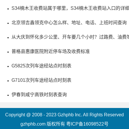
S34楠木王收费站属于哪里，S34楠木王收费站入口的详
北京领吉鑫领克中心怎么样、地址、电话、上班时间查询
从大庆到怀化多少公里、开车要几个小时？过路费、油费
普格县惠康医院附近停车场及收费标准
4、锦绣中华·民俗文化村
G5825次列车途经站点时刻表
评级：AAAAA & 全国重点文物保护单位
G7101次列车途经站点时刻表
地址：广东省深圳市南山区沙河街道东方社区深南大道
9003号
伊春到咸宁高铁时刻表查询
深圳锦绣中华民俗村是一座大型文化主题公园，占地四
Copyright @ 2008 - 2023 Gzhphb Inc. All Rights Reserved
百五十亩。园内近100个景点按照中国版图位置分布，让游客
gzhphb.com 版权所有
粤ICP备16098522号
感受到全国各地的风土人情和历史文化。此外，公园还提供