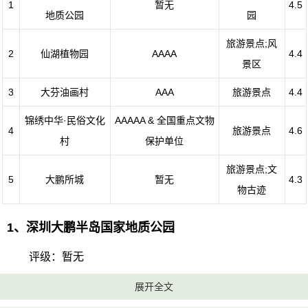
1
暂无
4.5
地质公园
园
旅游景点;风
2
仙湖植物园
AAAA
4.4
景区
3
大芬油画村
AAA
旅游景点
4.4
锦绣中华·民俗文化
AAAAA & 全国重点文物
4
旅游景点
4.6
村
保护单位
旅游景点;文
5
大鹏所城
暂无
4.3
物古迹
1、深圳大鹏半岛国家地质公园
评级：暂无
展开全文
地址：广东省深圳市大鹏新区南澳街道新大社区南澳地