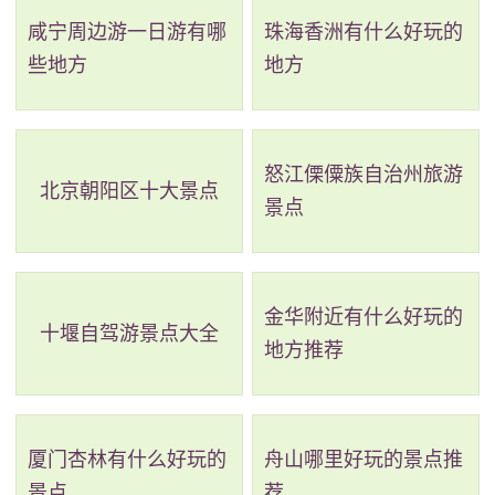
咸宁周边游一日游有哪
珠海香洲有什么好玩的
塔、七座景观桥等标志性建筑物和“塔影烟岚”、“黄石飞
些地方
地方
瀑”等著名景点。此外，公园还设有多个花坛、雕塑广场
和儿童游乐区等设施，可供市民和游客进行休闲娱乐。
怒江傈僳族自治州旅游
2、南宁市华南城景区
北京朝阳区十大景点
景点
评级：AAA
地址：南宁江南区南宁市江南区沙井大道仁和路66
金华附近有什么好玩的
号华南城4号广场F1
十堰自驾游景点大全
地方推荐
南宁华南城位于广西壮族自治区南宁市江南区沙井
大道56号，是一个面积庞大、投资巨大的综合性商业项
目。项目规划总建筑面积达488万平方米，总投资额超过
厦门杏林有什么好玩的
舟山哪里好玩的景点推
景点
荐