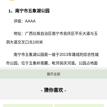
1、南宁市五象湖公园
评级：AAAA
地址：广西壮族自治区南宁市良庆区平乐大道与玉
洞大道交叉口北100米
南宁市五象湖公园是一座于2013年建成的综合性城
市公园，位于五象岭南麓，毗邻良庆河道。公园占地面
积约122公顷，其中水域面积58公顷，陆域面积64公
展开全部
顷，绿地率高达90%。公园由“碧象、玉象、金象、银
象、桂象”五个相连的湖泊组成，以突出水的文章、丰富
- 猜你喜欢 -
绿的色彩和高标准规划为设计理念。公园一期共分东入
口景观大道、城市展园等六个功能区，其中设置了五象