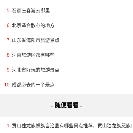
石家庄春游去哪里
4、回风塔
评级：AA
北京适合散心的地方
山东省海阳市旅游景点
地址：广西壮族自治区南宁市宾阳县回风塔(东环路
东360米)
河南旅游区都有哪些
回风塔位于宾阳县芦圩镇新模村的合岭山之巅，距
河北省好玩的旅游景点
县城约5公里。它是一座七层青砖宝塔，高23.3米，底径
成都必去的十个景点
4米，呈八棱锥体状直指苍穹。每层塔檐外伸，略为上
翘，造型古雅，檐下饰有各种图案。塔顶的八个檐角各
- 随便看看 -
挂一个铜铃，风吹铃响，清脆动听。回风塔建于清光绪
二年(1876年)，由知州叶茂松倡建，已有一百二十多年历
贡山独龙族怒族自治县有哪些景点推荐，贡山独龙族怒族
史。在塔门之上刻有清南海张中武题书回风塔三个大