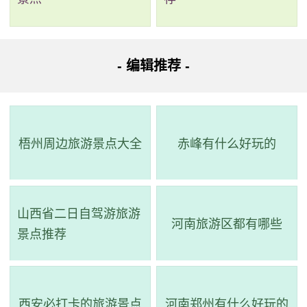
120亿元人民币，由华南城控股有限公司投资建设。南宁
华南城是一个集建材家居、纺织皮革、电子电器、化工
塑料、汽车配件、日常用品、东盟小商品等交易中心于
- 编辑推荐 -
一体的商业项目。它涵盖了数千个产品门类及相关产品
专业物流仓储设施，包括纺织、服装、皮革、皮具、电
子、化工、塑料、印刷、纸品、包装、工业原料等领
梧州周边旅游景点大全
赤峰有什么好玩的
域。南宁华南城立足南宁、面向西南、辐射东盟，将成
为一个品种齐全、现代化程度高的商贸物流城。同时，
它还配套有星级酒店、写字楼和住宅等，为商务人士和
山西省二日自驾游旅游
游客提供完善的服务。
河南旅游区都有哪些
景点推荐
3、大王滩风景区
电话：(0771)4778009,(0771)4778618
西安必打卡的旅游景点
河南郑州有什么好玩的