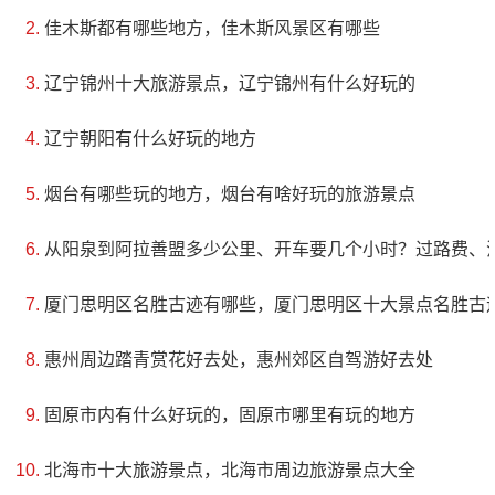
佳木斯都有哪些地方，佳木斯风景区有哪些
字，塔门两侧则为知州叶茂松题书石刻。民国十三年
(1924年)，塔顶被雷电击崩一角，后经县知事陆之璜、朱
辽宁锦州十大旅游景点，辽宁锦州有什么好玩的
璠熙先后拨款修缮。回风塔是宾阳县两大古塔之一，与
辽宁朝阳有什么好玩的地方
秀峰塔一起成为了该地区的知名景点。它是中国传统文
化的代表之一，也是了解中国古代建筑艺术和历史文化
烟台有哪些玩的地方，烟台有啥好玩的旅游景点
的好去处。
从阳泉到阿拉善盟多少公里、开车要几个小时？过路费、
5、上林禾田农耕文化园
厦门思明区名胜古迹有哪些，厦门思明区十大景点名胜古
评级：AAA
惠州周边踏青赏花好去处，惠州郊区自驾游好去处
地址：广西壮族自治区南宁市上林县X488
固原市内有什么好玩的，固原市哪里有玩的地方
上林禾田农耕文化园位于广西壮族自治区南宁市上
北海市十大旅游景点，北海市周边旅游景点大全
林县明澄大道旁，距南宁市有80公里，目前占地面积为