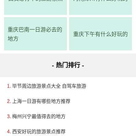
地址：广西壮族自治区南宁市良庆区那马镇
南宁市大王滩风景区是一个位于南宁市南郊28公里
重庆巴南一日游必去的
重庆下午有什么好玩的
处的自然风光和现代水利工程相结合的景区，以凤凰湖
地方
为主景观。该景区被誉为“天然氧吧”、“南宁市后花园”，
属于绿都南宁十大景区之一，并于2010年被评为国家
- 热门排行 -
AAA级旅游景区。南宁市大王滩风景区环境优美、空气
清新，是一个享有“天然氧吧”美称的地方。此外，景区还
毕节周边旅游景点大全 自驾车旅游
有闻名南宁地区的“大王滩水库鱼”和一年一度的“大王滩
欢乐荔枝节”，让其美名远扬。景区由拦湖水利工程、田
上海一日游有哪些地方推荐
野风光、水利科普基地、八尺江名木苑、休闲湿地公园
梅州兴宁最值得去的地方
等景点组成。其中，凤凰湖、龙珠岛、美女山和佛缘莲
西安好玩的旅游景点推荐
花山等景点具有丰富的人文传说和历史内涵。