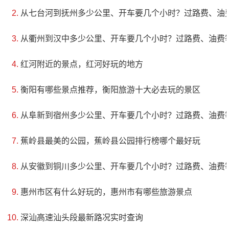
从七台河到抚州多少公里、开车要几个小时？过路费、油
鲃、小眼金线鲃和凌云南鳅等。其中的凌云金线鲃、凌
云平鳅等2种珍惜保护鱼类品种是凌云县仅有的特色鱼
从衢州到汉中多少公里、开车要几个小时？过路费、油费
类。浩坤湖湿地公园根据湿地生态系统特征，划分为湿
红河附近的景点，红河好玩的地方
地保育区、恢复重建区、宣教展示区、合理利用区和管
理服务区等五个功能区。湿地保育区由溶洞地下河、浩
衡阳有哪些景点推荐，衡阳旅游十大必去玩的景区
坤湖水域及喀斯特石山组成，面积为1065.5公顷，占总
从阜新到宿州多少公里、开车要几个小时？过路费、油费
面积的81.2%。公园重点开展洞穴鱼类栖息地保护、地带
蕉岭县最美的公园，蕉岭县公园排行榜哪个最好玩
性植被保护与恢复、水质保护与监测等，以保护湿地生
态系统和特有鱼类资源。
从安徽到铜川多少公里、开车要几个小时？过路费、油费
5、红七军军部旧址
惠州市区有什么好玩的，惠州市有哪些旅游景点
评级：AAA
深汕高速汕头段最新路况实时查询