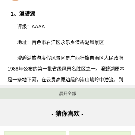
1、澄碧湖
评级：AAAA
地址：百色市右江区永乐乡澄碧湖风景区
澄碧湖旅游度假风景区是广西壮族自治区人民政府
1988年公布的第一批省级风景名胜区之一。澄碧湖原本
是一条地下河，在云贵高原边缘的崇山峻岭中潜流，到
凌云县兰金岭水源洞突然奔腾而出。全长127公里，湖面
展开全部
面积39平方公里，总库容量11.54亿立方米，被誉为“大
海的女儿”，也被誉为桂西的一颗“璀璨明珠”。是广西大
- 猜你喜欢 -
型水库之一。澄碧湖水库以发电为主综合利用, 大坝高
70.4米，坝长425米，坝顶宽6米、底宽465米，设有四台