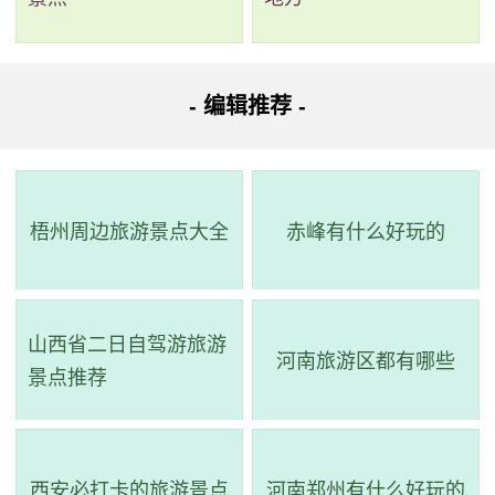
公园位于龙景街道和大楞乡接连区域，南北长9.2公里，
东西宽6.8公里。公园地处我国35个生物多样性保护优先
区之一的桂西黔南石灰岩地区，中国植物三个特有现象
- 编辑推荐 -
中心之一的滇东南－桂西地区，紧邻百色大王岭自治区
级自然保护区、澄碧河水库国家重要湿地、百色水库湿
地，是云贵高原与华南丘陵山地之间鸟类迁徒通道的重
梧州周边旅游景点大全
赤峰有什么好玩的
要组成部分，范围内生物多样性丰富。建设国家湿地公
园，保护了迁徒候鸟通道和生物多样性。百色福禄河国
家湿地公园（试点）所在区域历史人文资源丰富，有红
山西省二日自驾游旅游
色革命文化、百越古道文化、福禄古镇文化、百年古树
河南旅游区都有哪些
景点推荐
文化、壮族文化等丰富内容。同时，游客还可以在公园
内欣赏到峡谷、瀑布、溶洞、湖泊等自然景观。
西安必打卡的旅游景点
河南郑州有什么好玩的