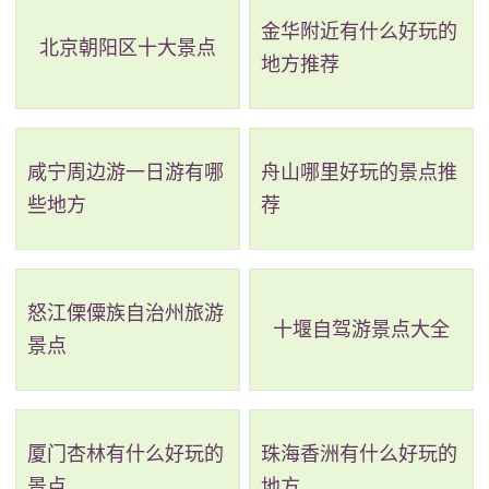
金华附近有什么好玩的
发电机组，总装机容量为2.6万千瓦，年均发电量1.14亿
北京朝阳区十大景点
地方推荐
千瓦。景区以湖区自然山水为主体，共有九个景区、二
十七个景点，包括神仙洞、三叠泉、仙女洞、郁金香园
等，每个景点都蕴藏着丰富的历史文化和自然景观。游
咸宁周边游一日游有哪
舟山哪里好玩的景点推
客可以在这里体验到湖光山色之美，感受到大自然的神
些地方
荐
奇与力量。
2、百色福禄河国家湿地公园
怒江傈僳族自治州旅游
十堰自驾游景点大全
等级：国家级湿地公园
景点
地址：广西壮族自治区百色市右江区洞仙村
广西百色福禄河国家湿地公园总面积为659.0公顷。
厦门杏林有什么好玩的
珠海香洲有什么好玩的
景点
地方