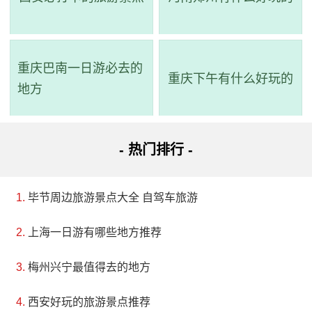
3、百色起义纪念馆
评级：AAA
地址：广西壮族自治区百色市右江区城东大道112号
重庆巴南一日游必去的
重庆下午有什么好玩的
地方
百色起义纪念馆由张云逸大将提议，经广西壮族自
治区党委批准，成立于1961年，原名“右江革命文物馆”。
- 热门排行 -
1996年11月1日，正式改名为“百色起义纪念馆”。纪念馆
大门四根粗大圆柱稳稳地支撑着皇冠形的外廊，象征着
毕节周边旅游景点大全 自驾车旅游
百色人民顶天立地、气壮山河、砥柱中流的气魄。在大
门上方的正中，镌刻着-总书记题写的“百色起义纪念馆”
上海一日游有哪些地方推荐
七个行书镏金大字。馆内展览分为序幕厅、历史陈列
梅州兴宁最值得去的地方
厅、现代中国革命斗争史陈列厅、专题陈列室等多个部
西安好玩的旅游景点推荐
分，主要介绍了百色起义的历史背景、策划、组织和实