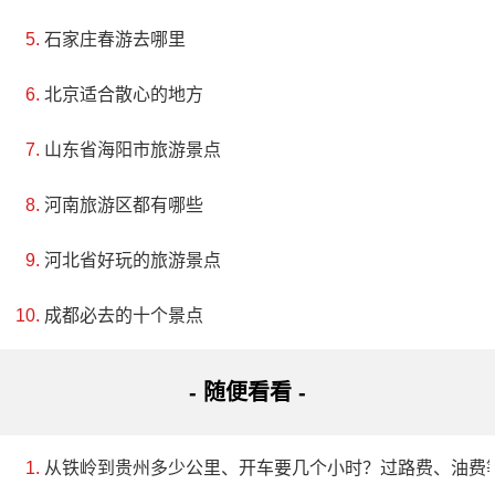
施过程以及其对于中国革命的重要意义。其中，序幕厅
石家庄春游去哪里
的正壁是高4.28米、宽25.23米的“百色起义”汉白玉大型
北京适合散心的地方
浮雕，以磅礴的气势，生动地再现了当年百色起义波澜
壮阔的场面。
山东省海阳市旅游景点
4、凌云浩坤湖国家湿地公园
河南旅游区都有哪些
评级：AAAA
河北省好玩的旅游景点
地址：广西壮族自治区百色市凌云县G212与X844交
成都必去的十个景点
叉口东南方向80米
- 随便看看 -
广西凌云浩坤湖国家湿地公园总面积为1312.0公
顷。公园内鱼类资源丰富、品种独特，其中有5种广西特
从铁岭到贵州多少公里、开车要几个小时？过路费、油费
有的洞穴鱼类，包括凌云金线鲃、凌云平鳅、鸭嘴金线