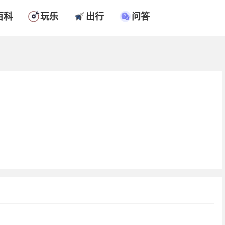
百科
玩乐
出行
问答