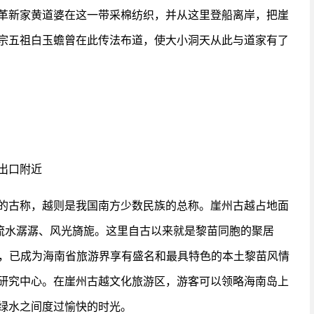
革新家黄道婆在这一带采棉纺织，并从这里登船离岸，把崖
宗五祖白玉蟾曾在此传法布道，使大小洞天从此与道家有了
出口附近
的古称，越则是我国南方少数民族的总称。崖州古越占地面
、流水潺潺、风光旖旎。这里自古以来就是黎苗同胞的聚居
后，已成为海南省旅游界享有盛名和最具特色的本土黎苗风情
研究中心。在崖州古越文化旅游区，游客可以领略海南岛上
绿水之间度过愉快的时光。