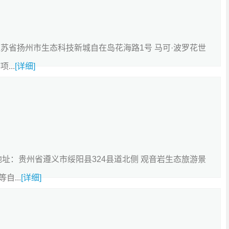
址：江苏省扬州市生态科技新城自在岛花海路1号 马可·波罗花世
...
[详细]
66 地址：贵州省遵义市绥阳县324县道北侧 观音岩生态旅游景
...
[详细]