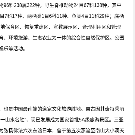
科238属322种，野生脊椎动物24目67科138种，其中
1目7科17种、两栖类1目6科11种、鱼类4目11科29种；底栖
为湿地保育区、恢复重建区、宣教展示区、合理利用区和管理
育、环境旅游、生态农业为一体的综合性自然保护区。公园
娱乐等活动。
，也是中国最南端的道家文化旅游胜地。自古因其奇特秀丽
一山水名胜”，现已发展成为国家首批5A级旅游景区。三亚
为弘扬佛法六次东渡日本，曾于第五次漂流至南山大小洞天