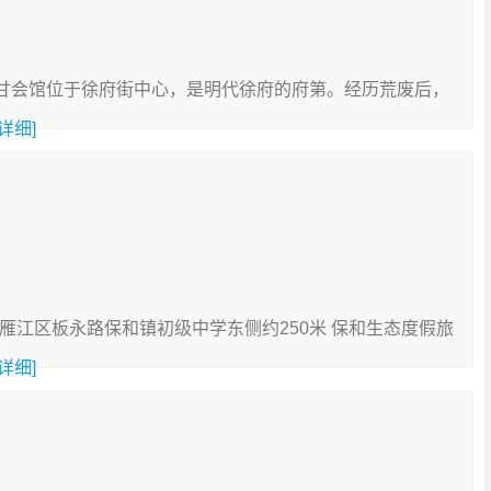
山陕甘会馆位于徐府街中心，是明代徐府的府第。经历荒废后，
[详细]
市雁江区板永路保和镇初级中学东侧约250米 保和生态度假旅
[详细]