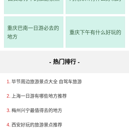
和桦林湾等。瀑布群落下皆有潭，飞瀑入潭激起千层
雾，形成万道虹，被誉为“北方九寨沟”。太平峪由隋朝皇
家建太平宫得名，园内植物资源丰富、种类繁多，有苍
重庆巴南一日游必去的
重庆下午有什么好玩的
劲古老的落叶松原始纯林，顶风傲雪的红桦纯林，紫荆
地方
花开如春潮，山色季变，烂若图绣，春夏秋冬，山色各
异。公园野生动物种类也非常丰富，包括苏门羚、青
- 热门排行 -
羊、林麝、刺猬、锦鸡和长尾雉等30多种国家保护的
一、二类动物。这里是一个自然生态环境十分优美的地
毕节周边旅游景点大全 自驾车旅游
方，我们应该珍视它们，加强对自然资源的保护与管
理，让更多人了解和感受到自然的美妙和神奇。
上海一日游有哪些地方推荐
4、仙游寺
梅州兴宁最值得去的地方
地址：陕西省西安市周至县马召镇金盆水库北山梁
西安好玩的旅游景点推荐