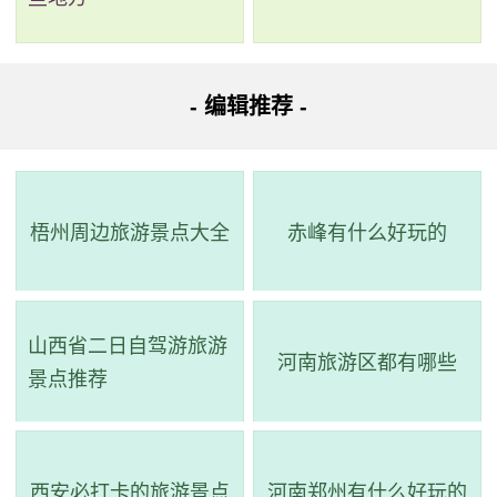
区域经济发展和文化旅游事业具有积极的作用。我们应
该重视农耕文化的保护与传承，提高对传统文化的认识
和理解，让更多人了解和感受到它们的魅力。
- 编辑推荐 -
3、陕西太平国家森林公园
评级：AAAA
梧州周边旅游景点大全
赤峰有什么好玩的
地址：陕西省西安市鄠邑区太平峪煤场村
陕西太平森林公园位于户县太平峪内，距离西安市
44公里、咸阳市60公里，总面积达到2117公顷。这里的
山西省二日自驾游旅游
河南旅游区都有哪些
景点推荐
山水景观十分壮观，有多个瀑布、急流和险滩等景点，
曾是唐王朝权贵观花避暑的山水乐园。公园内拥有五个
景区近百个景点，包括石门、月宫潭、石船子、黄羊坝
西安必打卡的旅游景点
河南郑州有什么好玩的