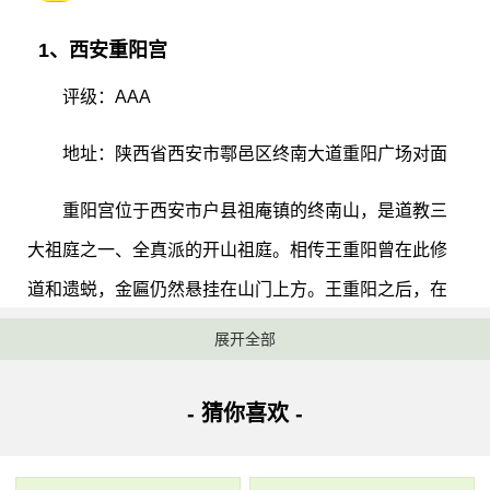
1、西安重阳宫
评级：AAA
地址：陕西省西安市鄠邑区终南大道重阳广场对面
重阳宫位于西安市户县祖庵镇的终南山，是道教三
大祖庭之一、全真派的开山祖庭。相传王重阳曾在此修
道和遗蜕，金匾仍然悬挂在山门上方。王重阳之后，在
这里建立了全真教道观，王处一及丘处机等弟子先后在
展开全部
此附设了灵虚观，并将其更名为“重阳宫”。该景区于2001
年被国务院公布为全国第五批重点文物保护单位。
- 猜你喜欢 -
2、高陵场畔农耕文化生态观光产业园