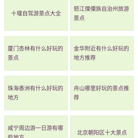
评级：AAA
怒江傈僳族自治州旅游
十堰自驾游景点大全
景点
地址：陕西省西安市高陵区通远镇仁村东北方向60
米
厦门杏林有什么好玩的
金华附近有什么好玩的
高陵场畔农耕文化生态观光产业园是一个非常有意
景点
地方推荐
义的项目。通过挖掘、保护和传承关中地区悠久的农耕
民俗文化，这个园区为人们提供了一个科普休闲的场
所，并为子孙后代保留了一份难能可贵的文化遗产。园
珠海香洲有什么好玩的
舟山哪里好玩的景点推
区规划了多个功能区，包括生态农业示范区、农耕文化
地方
荐
展示区、田园生活休闲区等，从不同角度全面展示和传
播陕西关中及西北地区农耕民俗文化。同时，这个园区
还为高陵区新兴的休闲农业产业增添了色彩，对于推进
咸宁周边游一日游有哪
北京朝阳区十大景点
些地方