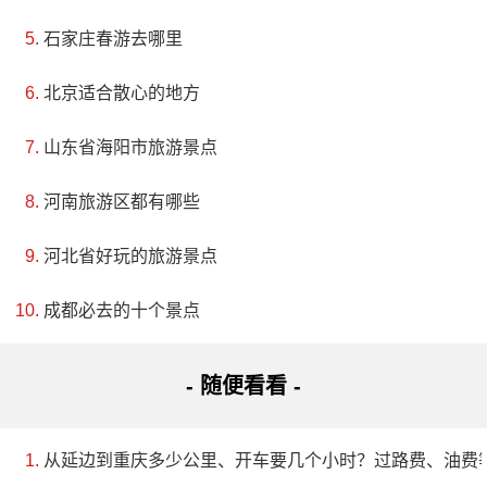
仙游寺位于中国南北分界线秦岭终南山黑水河之黑
石家庄春游去哪里
龙潭畔，是陕西周至县隋唐时期存留下来的名胜古迹；
北京适合散心的地方
是历代关中地区佛教活动胜地之一；是唐宋以来文人学
山东省海阳市旅游景点
士聚游之所；是史诗《长恨歌》的诞生地；是中国千年
前的文化丛林。她的历史上溯周秦，下迄明清。始建于
河南旅游区都有哪些
隋开皇十八年（598）。在此之后，仙游宫因为建塔改为
河北省好玩的旅游景点
寺庙，称为仙游寺。这里有许多古老而有意义的故事，
如周穆王西征犬戎于此，休于玄池（即黑龙潭）之上，
成都必去的十个景点
奏广乐三日而终；秦穆公女弄玉曾在此吹箫习仙；唐代
- 随便看看 -
宗时，新罗国高僧慧超来大唐求法，受皇帝之命来仙游
潭祈雨。
从延边到重庆多少公里、开车要几个小时？过路费、油费
5、化觉巷清真大寺