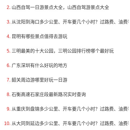
山西自驾一日游景点大全，山西自驾游景点大全
评级：AAA
从沈阳到海口多少公里、开车要几个小时？过路费、油费
地址：西安市莲湖区化觉巷30号
昆明有哪些景点值得去游玩
清真大寺位于西安鼓楼西北的化觉巷内，距离鼓楼
三明最美的十大公园，三明公园排行榜哪个最好玩
也很近。它与大学习巷清真大寺并称为中国西安最古老
的两座清真大寺，因其在大学习巷寺以东，故又称为东
广东深圳有什么好玩的地方
大寺。据说它建于唐天宝元年（公元742年），历经宋、
韶关周边游哪里好玩一日游
元、明、清各个朝代的维修保护，现在已成为了一个重
点文物保护单位，也是西安市旅游十大景观之一。全寺
石衡高速石家庄段最新路况实时查询
总面积达到1.3万平方米，有高达9米的木结构大牌坊和
从重庆到盘锦多少公里、开车要几个小时？过路费、油费
精致的建筑雕刻。殿内还有石碑等文物珍品，对于研究
从大同到延边多少公里、开车要几个小时？过路费、油费
伊斯兰文化和中国文化相融合的历史背景具有很高的价