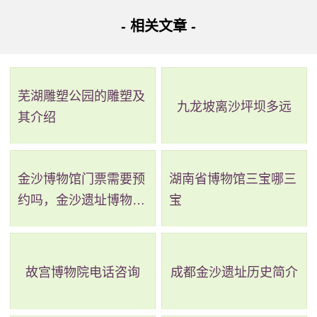
2、地址：广东省广州市越秀区中山二路92号
- 相关文章 -
3、交通路线：
1）、地铁：一号线烈士陵园站D出口可直接通向正门
芜湖雕塑公园的雕塑及
九龙坡离沙坪坝多远
2）、公交：（正门）烈士陵园站：102路 107路 108路
其介绍
183路 1路 211路222路B8路 243路 40路 517路 546路 76路
864路 93路 夜1路 夜27路 夜2路 夜36路 夜40路夜78路 夜4路
金沙博物馆门票需要预
湖南省博物馆三宝哪三
夜9路
约吗，金沙遗址博物馆
宝
需要预约吗
3）、（北门）执信路站：185路 204路 B4A路 B4路
247路 261路 283路 2路 518路 546路 54路 高峰快线23路 夜
故宫博物院电话咨询
成都金沙遗址历史简介
18路夜38路 27路 284路 293路 56路 62路 62A 305路
4）、市八医院(肝病医院)：62A27路284路293路305路