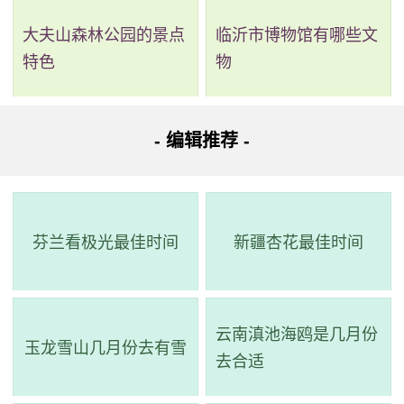
54路56路62路305支
大夫山森林公园的景点
临沂市博物馆有哪些文
特色
物
以上是小编所分享的广州烈士陵园，希望对你有帮助~
- 编辑推荐 -
芬兰看极光最佳时间
新疆杏花最佳时间
云南滇池海鸥是几月份
玉龙雪山几月份去有雪
去合适