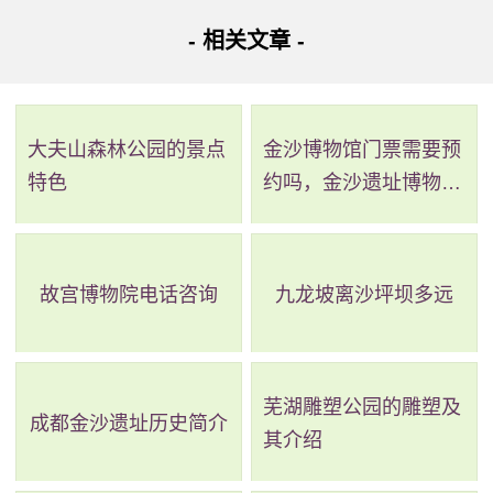
市农牧业示范性于一体的大型综合性生态公园。浮烟山森林
- 相关文章 -
公园里面自然风景十分的秀丽，而且文化艺术旧址也比较
多，特别是里面人工合成的园林景观也一样雅致，同时修建
大夫山森林公园的景点
金沙博物馆门票需要预
了比较多的游乐场设施，特别适合亲子游玩。在浮烟山森林
特色
约吗，金沙遗址博物馆
公园里面，可以感受到重归自然界、天山人合一怎么样感
需要预约吗
受，让人回味无穷。
浮烟古塔是浮烟山森林公园的标志建筑之一，坐落于洪
故宫博物院电话咨询
九龙坡离沙坪坝多远
福寺内，是目前潍坊市唯一具备足佛法僧三宝的寺庙。
自驾游参考路线：从潍坊公路客运总站进入和平路右
芜湖雕塑公园的雕塑及
成都金沙遗址历史简介
转，进入茶都大街、青年路、宝通西街、春鸢路、春鸢路到
其介绍
浮烟山森林公园。