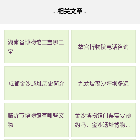
后长按扫码，进入小程序，并进行实名登记。然后选择入园
- 相关文章 -
的日期，预约登记入园。如果随行有老人和小孩儿，小孩老
人自己网上预约并不太方便，你可以在预约的时候找到 “更多
湖南省博物馆三宝哪三
信息”将老人小孩的信息加入，去到现场后按照现场扫码打
故宫博物院电话咨询
宝
卡，刷卡成功后向工作人员出示即可。建议大家以前将打卡
成功页面截图保存，可以方便。大家快速打卡入园。然后出
示随申码，并测量体温，只有绿码才能够进入园区。
成都金沙遗址历史简介
九龙坡离沙坪坝多远
上海薰衣草公园有三个草坪，在这里可以和孩子们一起
玩耍，可以去放风筝，可以做任何自己喜欢的事情。有蓝天
白云和绿树清水的美景，还有鸟语花香。以上是小编对上海
临沂市博物馆有哪些文
金沙博物馆门票需要预
物
约吗，金沙遗址博物馆
薰衣草公园官网预约的回答。
需要预约吗