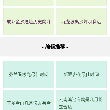
地址：湖南省长沙市区东北的东风路1号
成都金沙遗址历史简介
九龙坡离沙坪坝多远
- 编辑推荐 -
芬兰看极光最佳时间
新疆杏花最佳时间
云南滇池海鸥是几月份
玉龙雪山几月份去有雪
去合适