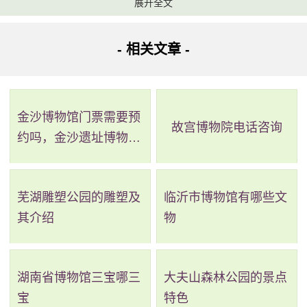
展开全文
长沙烈士公园可以由南大门进入，步行直达纪念广场，
缅怀为我们祖国奉献的伟大先辈，紧接着可以步行纪念广场
- 相关文章 -
中的纪念堂内，瞻仰先辈们的英雄事迹；向东行走几分钟之
后，就可以到达公园的游览区，可以在这里划船、钓鱼，欣
金沙博物馆门票需要预
赏湖光山色；穿过游览区后，就达到了娱乐区，配备有儿童
故宫博物院电话咨询
约吗，金沙遗址博物馆
乐园、游乐场等，可以在这里体验过山车、大摆锤等项目。
需要预约吗
尖山湖公园位于长沙的错树破，整个公园包括尖山、水库以
及观赏林等几部分，公园不大，游客可以来这里爬山跑步，
芜湖雕塑公园的雕塑及
临沂市博物馆有哪些文
锻炼身体，在爬上的过程中也可以观赏山林风景。
其介绍
物
相比之下，小编还是更加推荐大家前往长沙烈士公园游
玩，尤其是家里有孩子的话，一定要带孩子前往烈士公园瞻
湖南省博物馆三宝哪三
大夫山森林公园的景点
宝
特色
仰一下先辈，让他们时刻铭记历史的教训。