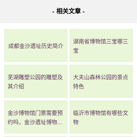
- 相关文章 -
暂时不接受团队预约，每日限定额数为200人，约满为
止。购票咨询电话：65265010。有任何问题可以随时致电。
进馆参观也有一些事项是需要大家注意的，因为疫情影响的
湖南省博物馆三宝哪三
原因，所以入馆前需要积极配合工作人员测量体温，体温异
成都金沙遗址历史简介
宝
常，咳嗽者不能进入。入馆之后需要大家遵守公共秩序，不
能大声喧哗，随地吐痰，同时还要注意不能随地乱扔垃圾。
芜湖雕塑公园的雕塑及
大夫山森林公园的景点
参观的全程需要佩戴口罩。
其介绍
特色
金沙博物馆门票需要预
临沂市博物馆有哪些文
约吗，金沙遗址博物馆
物
需要预约吗