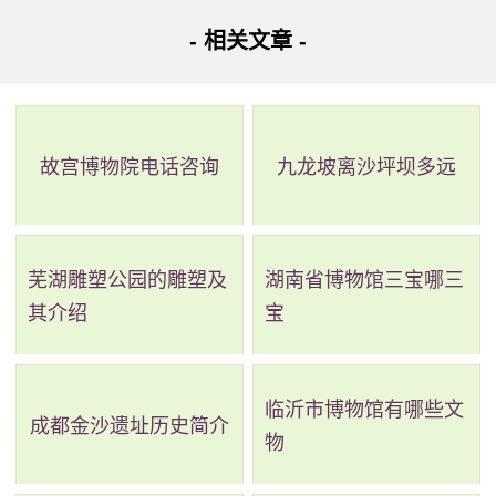
馆，是东莞市八景之一，非常值得各大中小学院校进行参
- 相关文章 -
观，来使青少年充分了解过去的人文历史事件。同时也是家
庭旅游的一所好去处。非常适合各位旅游者进行了解学习，
是充分了解这所城市的一条必去之地。
故宫博物院电话咨询
九龙坡离沙坪坝多远
东莞博物馆中的藏品风格非常细腻，瓷器金品首饰也非
常精致，相信很多女孩子都会非常喜欢，所以如果还不知道
领着另一半去哪里旅游，可以来东莞博物馆试一试，各种藏
芜湖雕塑公园的雕塑及
湖南省博物馆三宝哪三
品的做工只会比你想象中的更加惊艳，相信如果去了东莞博
其介绍
宝
物馆之后，肯定会认为此行不虚的。而且此博物馆是无需门
票，免费进入的。不仅可以充分了解东莞这座城市，也可以
临沂市博物馆有哪些文
成都金沙遗址历史简介
扩充自身的眼界，了解过去的历史发展。
物