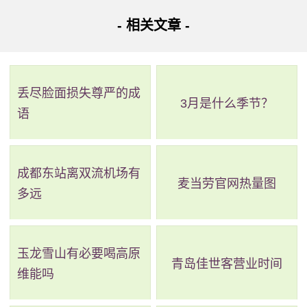
这个方面的要求可能会有所不同。例如，对于工银运通百夫
- 相关文章 -
长黑金卡，据报道要求在一年内至少花费 300 万元人民币。
此外，各大银行的黑卡也享有较高的服务和优惠,包括机场贵
宾厅、旅游特殊折扣、私人管家等。不同的黑卡在这个方面
丢尽脸面损失尊严的成
的权益可能会有所不同。例如，招商银行运通百夫长黑金卡
3月是什么季节？
语
可以在全球几乎所有酒店、航空公司获得 VIP 待遇。不过，
值得一提的是，由于银行黑卡的高消费和友好定位，申请取
成都东站离双流机场有
得黑卡的数量非常有限。换句话说，黑卡对于普通消费者来
麦当劳官网热量图
多远
说几乎是不可及的。综上所述，银行黑卡是各大银行针对具
备优秀信用评估和高消费能力等条件的一种特殊信用卡样
式。虽然不同的发卡机构，在申请、享受服务及权益方面略
玉龙雪山有必要喝高原
青岛佳世客营业时间
有不同，但普遍要求年度消费额高达数百万或以上。同时，
维能吗
它们也享受着高级、私人化的服务及权益，未来仍将成为金