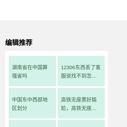
编辑推荐
湖南省在中国算
12306东西丢了客
强省吗
服说找不到怎么
办
中国东中西部地
高铁无座票好尴
区划分
尬，高铁无座票
就是一直站着吗