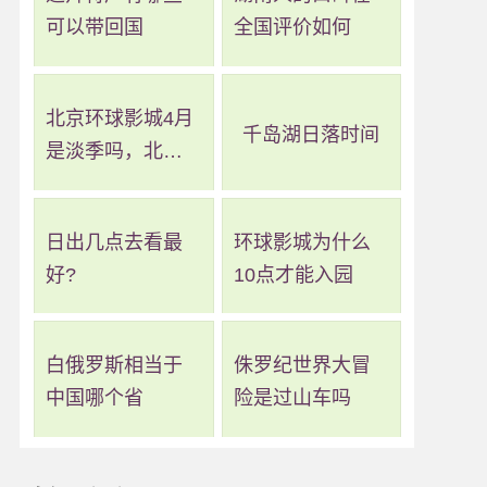
可以带回国
全国评价如何
北京环球影城4月
千岛湖日落时间
是淡季吗，北京
环球影城几月算
淡季
日出几点去看最
环球影城为什么
好?
10点才能入园
白俄罗斯相当于
侏罗纪世界大冒
中国哪个省
险是过山车吗