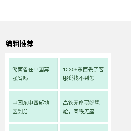
编辑推荐
湖南省在中国算
12306东西丢了客
强省吗
服说找不到怎么
办
中国东中西部地
高铁无座票好尴
区划分
尬，高铁无座票
就是一直站着吗