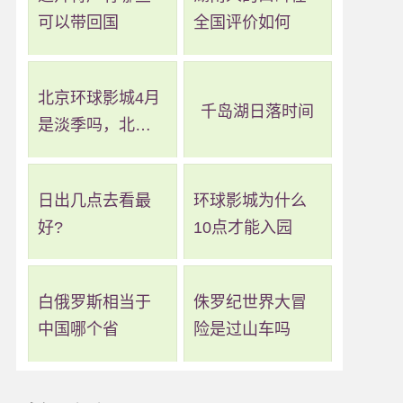
可以带回国
全国评价如何
北京环球影城4月
千岛湖日落时间
是淡季吗，北京
环球影城几月算
淡季
日出几点去看最
环球影城为什么
好?
10点才能入园
白俄罗斯相当于
侏罗纪世界大冒
中国哪个省
险是过山车吗