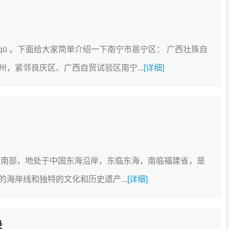
nng qū 。下面给大家简单介绍一下南宁市邕宁区： 广西壮族自
，紧邻良庆区、广西自贸试验区南宁...
[详细]
东南部，地处于中国东海沿岸，东临东海，南临福建省，是
海岸线和独特的文化和历史遗产...
[详细]
录