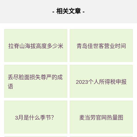
力的垄断，统一了长江上游的航运，航线延伸到长江全线。
- 相关文章 -
1938年，卢作孚带领民生公司职工投入战时运输，组织领导
宜昌大撤退，为抗日战争作出了巨大的贡献。
拉脊山海拔高度多少米
青岛佳世客营业时间
丢尽脸面损失尊严的成
2023个人所得税申报
语
3月是什么季节？
麦当劳官网热量图