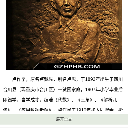
卢作孚，原名卢魁先，别名卢思，于1893年出生于四川
合川县（现重庆市合川区）一贫困家庭，1907年小学毕业后
即辍学，自学成才，编著《代数》、《三角》、《解析几
何》、《应用数题新解》。卢作孚于1910年加入同盟会，投
展开全文
身辛亥革命。1925年创办了民生公司，后粉碎了外国船运势