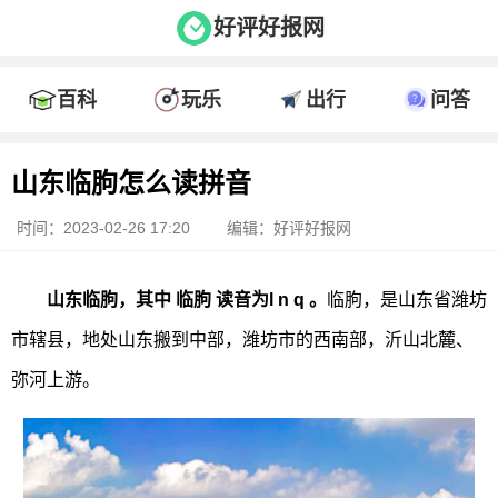
好评好报网
百科
玩乐
出行
问答
山东临朐怎么读拼音
时间：2023-02-26 17:20
编辑：好评好报网
山东临朐，其中 临朐 读音为l n q 。
临朐，是山东省潍坊
市辖县，地处山东搬到中部，潍坊市的西南部，沂山北麓、
弥河上游。