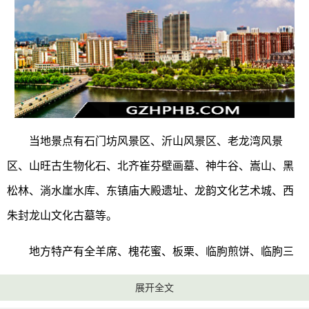
当地景点有石门坊风景区、沂山风景区、老龙湾风景
区、山旺古生物化石、北齐崔芬壁画墓、神牛谷、嵩山、黑
松林、淌水崖水库、东镇庙大殿遗址、龙韵文化艺术城、西
朱封龙山文化古墓等。
地方特产有全羊席、槐花蜜、板栗、临朐煎饼、临朐三
山峪大山楂、香椿、五井山柿、老龙湾鳟、临朐黑山羊、山
展开全文
旺大樱桃、红扒羊头等。