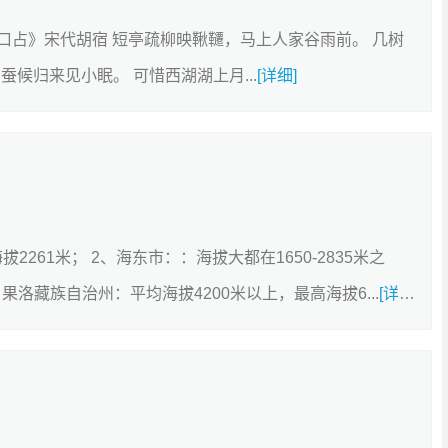
上口占》宋代胡宿 短亭疏柳映鞦韆，马上人家谷雨前。 几树
候归来见小眠。 可惜西湖湖上月...
[详细]
拔2261米； 2、海东市：：海拔大都在1650-2835米之
、果洛藏族自治州：平均海拔4200米以上，最高海拔6...
[详