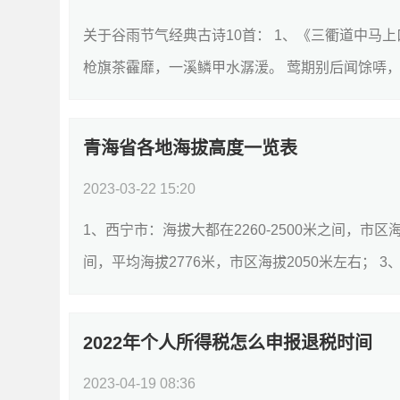
关于谷雨节气经典古诗10首： 1、《三衢道中马
枪旗茶靃靡，一溪鳞甲水潺湲。 莺期别后闻馀哢，蚕
青海省各地海拔高度一览表
2023-03-22 15:20
1、西宁市：海拔大都在2260-2500米之间，市区海
间，平均海拔2776米，市区海拔2050米左右； 3
细]
2022年个人所得税怎么申报退税时间
2023-04-19 08:36