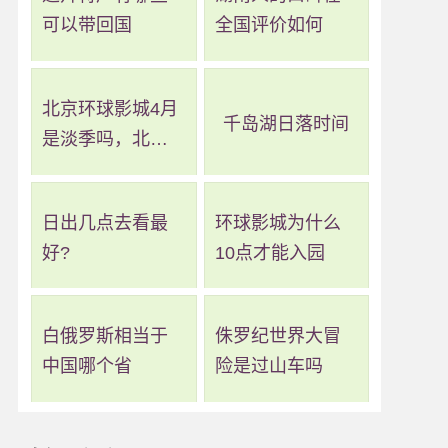
可以带回国
全国评价如何
北京环球影城4月
千岛湖日落时间
是淡季吗，北京
环球影城几月算
淡季
日出几点去看最
环球影城为什么
好?
10点才能入园
白俄罗斯相当于
侏罗纪世界大冒
中国哪个省
险是过山车吗