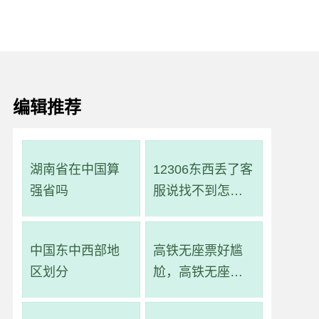
编辑推荐
湖南省在中国算
12306东西丢了客
强省吗
服说找不到怎么
办
中国东中西部地
高铁无座票好尴
区划分
尬，高铁无座票
就是一直站着吗