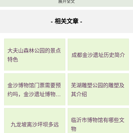
展开全文
大礼堂是由二苏大会监造而成的，他用的是钱壮飞的图
纸设计，总务厅主任袁福钦组织实施的。整个礼堂所用的时
- 相关文章 -
间是4个月，短短4个月的时间就建成了一个宏伟的大厅，整
个造型看起来也是很别致的，从空中来看的话，就像是一个
大夫山森林公园的景点
红军的八角帽。大礼堂的门头上还有黄眼光书写的大字。
成都金沙遗址历史简介
特色
整个礼堂一共分为了两层，楼面是回廊式的，并且还有
阶梯式的楼座，楼下呈半圆形的，整个礼堂可以容纳大概
金沙博物馆门票需要预
芜湖雕塑公园的雕塑及
2000多人。大礼堂一共有三个特点，里面的视线很好，还有
约吗，金沙遗址博物馆
其介绍
就是楼上，楼下都可以看到主席台，讲话也是特备清楚的。
需要预约吗
临沂市博物馆有哪些文
九龙坡离沙坪坝多远
物