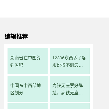
编辑推荐
湖南省在中国算
12306东西丢了客
强省吗
服说找不到怎么
办
中国东中西部地
高铁无座票好尴
区划分
尬，高铁无座票
就是一直站着吗