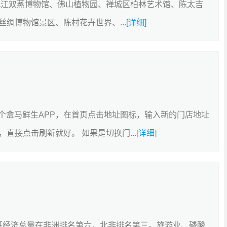
九江双蒸博物馆、佛山植物园、禅城区柏林艺术馆、陈太吉
绸博物馆景区、陈村花卉世界、...
[详细]
一个盒马鲜生APP，在首页点击地址图标，输入新的门店地址
直接点击刷新就好。 如果是切换门...
[详细]
洛哥经济总量在非洲排名第六，北非排名第三。旅游业、磷酸