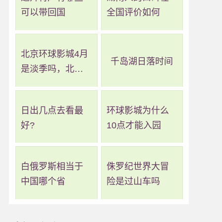
可以带回国
全国评价如何
北京环球影城4月
千岛湖日落时间
是淡季吗，北京
环球影城几月算
淡季
日出几点去看最
环球影城为什么
好?
10点才能入园
白俄罗斯相当于
侏罗纪世界大冒
中国哪个省
险是过山车吗