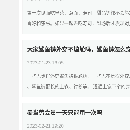
第一次见面吃早茶、意面、寿司、甜品等都不会尴
喜好和禁忌。如果一起去吃寿司，到场后才发现对方
大家鲨鱼裤外穿不尴尬吗，鲨鱼裤怎么
2023-01-23 16:05
一些人觉得外穿鲨鱼裤很尴尬，一些人不觉得外穿尴
、鲨鱼裤配长的上衣、衬衫等。 遵循上宽下窄的穿
麦当劳会员一天只能用一次吗
2023-02-21 19:20