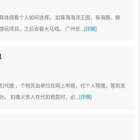
具体得看个人如何选择。 如珠海海洋王国，有海豚、鲸
玩项目，之后去看大马戏。 广州长...
[详细]
思
扣代缴 ，个税先由单位在网上申报，代个人预缴，等到发
。 扣缴义务人在代扣税款时，必...
[详细]