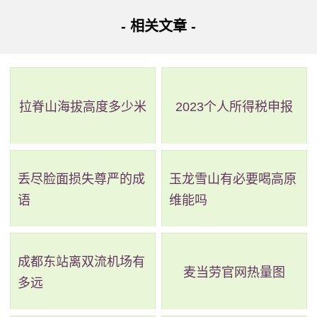
右，对两地的经济发展有很大的促进作用。
- 相关文章 -
北盘江第一桥的建成困难重重，地处云贵高原深山峡，
需要克服地质灾害频发、地势险峻、风大雾多、地质条件负
拉脊山海拔高度多少米
2023个人所得税申报
责等问题。该桥的建成体现了中国在世界桥梁建设领域的技
术实力和工程水平，也成为了一座新的旅游景点和地标建
筑。
丢尽脸面损失尊严的成
玉龙雪山有必要喝高原
语
维能吗
成都东站离双流机场有
麦当劳官网热量图
多远