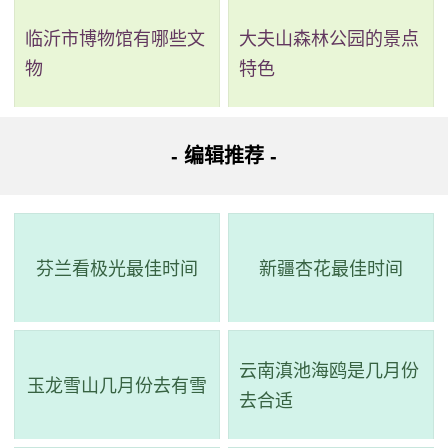
临沂市博物馆有哪些文
大夫山森林公园的景点
物
特色
最近五日阳江潮汐数据
涨潮水
退潮水
- 编辑推荐 -
日期
涨潮时间
深
退潮时间
深
（cm）
（cm）
2023-
21:47:00
227.0
04:54:00
60.0
04-04
芬兰看极光最佳时间
新疆杏花最佳时间
2023-
21:09:00
224.0
04:26:00
56.0
04-03
2023-
16:21:00
202.0
00:47:00
77.0
云南滇池海鸥是几月份
03-30
玉龙雪山几月份去有雪
去合适
2023-
15:00:00
213.0
15:00:00
213.0