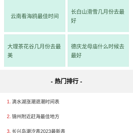
03-29
长白山滑雪几月份去最
2023-
云南看海鸥最佳时间
14:13:00
225.0
23:08:00
78.0
好
03-28
大理茶花谷几月份去最
德庆龙母庙什么时候去
美
最好
- 热门排行 -
滴水湖涨潮退潮时间表
锦州附近赶海最佳地方
长兴岛潮汐表2023最新表