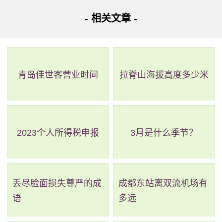
- 相关文章 -
4、饰品：无论男女，都可以选择一些轻便的配饰来提升
整体穿搭效果。女性可以选择一些清新的耳环、项链或手
链，增添时尚气息;男性可以选择帽子、太阳镜等配饰，增加
青岛佳世客营业时间
拉脊山海拔高度多少米
整体的时尚度和阳光气息。
总之，在三亚25℃的气温下，穿衣应以舒适度为主，同
时也可以考虑一些时尚元素，如颜色搭配、细节设计等。此
2023个人所得税申报
3月是什么季节？
外，要注意防晒，多喝水，让自己在旅途中保持健康和愉快
的心情。
丢尽脸面损失尊严的成
成都东站离双流机场有
语
多远