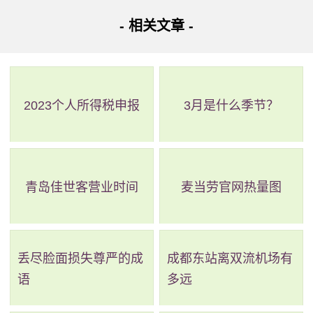
- 相关文章 -
阿拉伯沙漠则位于西亚和北非，主要分布在沙特阿拉伯
和周边地区，跨越沙特阿拉伯、科威特、伊拉克、阿曼、阿
联酋、也门、约旦等国家，是亚洲最大的沙漠，世界上第二
2023个人所得税申报
3月是什么季节？
大沙漠。
阿拉伯沙漠沙漠的地形主要是由砂丘、沙漠草原、盐湖
和岩石山脉构成，气候极其干燥，年平均降雨量不足100毫
青岛佳世客营业时间
麦当劳官网热量图
米，极端高温和低温也是这个地区的特点之一。生物数量非
常有限，但是这个地区的一些沙漠动植物适应了极端的环
丢尽脸面损失尊严的成
成都东站离双流机场有
境，具有很高的生存能力。
语
多远