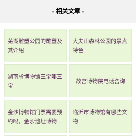
来经过多次的保护和维修，目前200年以上的古柏就有2000
- 相关文章 -
多颗，而且还有很多不同的花卉，到那儿去散心能让自己特
别放松。
芜湖雕塑公园的雕塑及
大夫山森林公园的景点
在淡季的时候售票时间是早8点到晚4点，而在旺季的时
其介绍
特色
候是早8点到晚4:30，而联票的售票时间在淡季的时候是早
8:00到下午3:30，而在旺季的时候是早8点到下午4点，天坛
公园有很多不同的导游讲解方式，包括电子导游和殿堂讲
湖南省博物馆三宝哪三
故宫博物院电话咨询
宝
解，同时还有团队讲解等项目，如果想预约团队讲解的话需
要提前两天，而讲解的方式包括中文和英文两种，中文讲解5
人以下收费是100元，而5人以上收费是200元，英文讲解的
金沙博物馆门票需要预
临沂市博物馆有哪些文
话在中文的基础上需要多收50元。
约吗，金沙遗址博物馆
物
需要预约吗