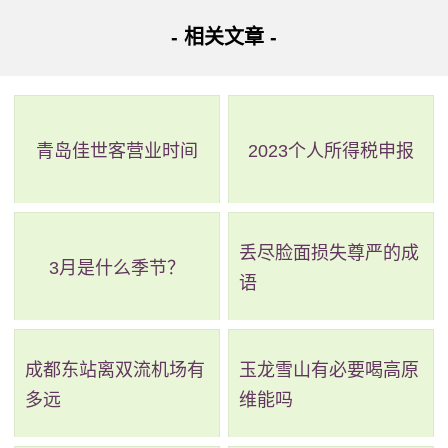
3、大学生在这个阶段也需要面临更多的社会化和职业化
- 相关文章 -
压力，容易受到各种不良信息和影响。通过安全教育，可以
让大学生更好地认识到社会现实和职业道德，提高其安全意
识，明确自己的责任和义务，从而有效避免一些不必要的损
青岛佳世客营业时间
2023个人所得税申报
失和风险。
4、大学生是未来社会的中坚力量，通过安全教育，可以
丢尽脸面损失尊严的成
培养他们正确的价值观念和行为规范，提升综合素质，增强
3月是什么季节？
语
国家安全的整体保障能力。
5、安全教育可以有效预防事故的发生，减少全社会生命
成都东站离双流机场有
玉龙雪山有必要喝高原
财产的损失，降低社会负担。
多远
维能吗
总之，大学生安全教育对于大学生的健康成长和全面发