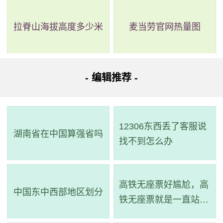
展，对于社会的稳定和长远发展都具有非常重要的作用。需
拉脊山海拔高度多少米
麦当劳官网热量图
要学校、家庭和社会各方共同关注，切实加强大学生安全教
育工作。
- 编辑推荐 -
12306东西丢了客服说
湖南省在中国算强省吗
找不到怎么办
高铁无座票好尴尬，高
中国东中西部地区划分
铁无座票就是一直站着
吗