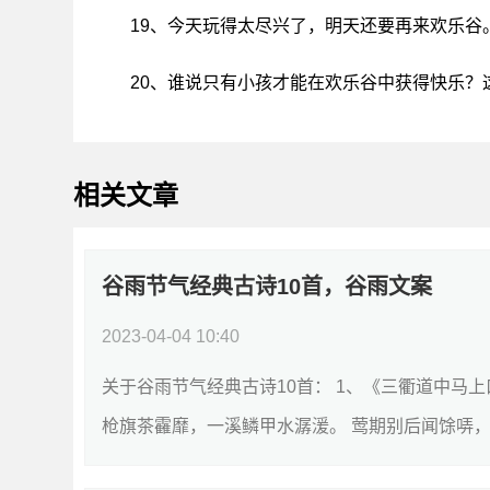
19、今天玩得太尽兴了，明天还要再来欢乐谷
20、谁说只有小孩才能在欢乐谷中获得快乐？
相关文章
谷雨节气经典古诗10首，谷雨文案
2023-04-04 10:40
关于谷雨节气经典古诗10首： 1、《三衢道中马
枪旗茶靃靡，一溪鳞甲水潺湲。 莺期别后闻馀哢，蚕