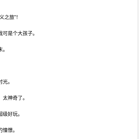
义之旅”！
我可是个大孩子。
末。
时光。
，太神奇了。
超级好玩。
的憧憬。