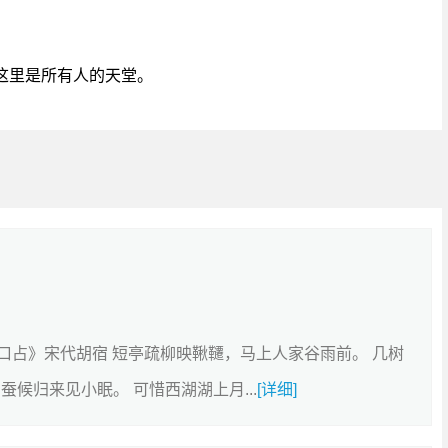
。
这里是所有人的天堂。
上口占》宋代胡宿 短亭疏柳映鞦韆，马上人家谷雨前。 几树
候归来见小眠。 可惜西湖湖上月...
[详细]