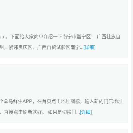
nng qū 。下面给大家简单介绍一下南宁市邕宁区： 广西壮族自
，紧邻良庆区、广西自贸试验区南宁...
[详细]
一个盒马鲜生APP，在首页点击地址图标，输入新的门店地址
直接点击刷新就好。 如果是切换门...
[详细]