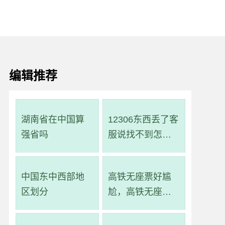
编辑推荐
湖南省在中国算
12306东西丢了客
强省吗
服说找不到怎么
办
中国东中西部地
高铁无座票好尴
区划分
尬，高铁无座票
就是一直站着吗