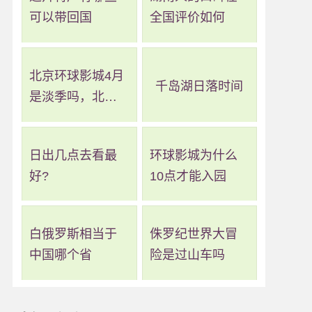
可以带回国
全国评价如何
北京环球影城4月
千岛湖日落时间
是淡季吗，北京
环球影城几月算
淡季
日出几点去看最
环球影城为什么
好?
10点才能入园
白俄罗斯相当于
侏罗纪世界大冒
中国哪个省
险是过山车吗