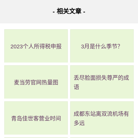
如果是大人去参观的话，当然是可以选择一些古建筑区
- 相关文章 -
的，西湖公园有德星亭、听水亭、读书亭、梅花堂等休闲地
点，展现的也是历史的风采，此外，还有小虹桥、烟波桥、
聚星桥点缀其间，有很多市民锻炼的器械，现在已经成为了
2023个人所得税申报
3月是什么季节？
市民休闲的一个好场所。
西湖公园位于老城区，是一个开放式的公园，有水有
绿，更多的就是一些游乐的设施，老百姓很喜欢这个地方。
丢尽脸面损失尊严的成
麦当劳官网热量图
而且在许昌，西湖公园也是保存古建筑比较完整的一个地
语
点，建议大家参观的时间在一个小时左右。
成都东站离双流机场有
青岛佳世客营业时间
多远