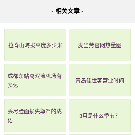
应的税费优惠。需要提醒的是，需要遵从国家相关税务机关
- 相关文章 -
的指导和管理，不可随意操作，避免产生不符合要求的问
题。
拉脊山海拔高度多少米
麦当劳官网热量图
成都东站离双流机场有
青岛佳世客营业时间
多远
丢尽脸面损失尊严的成
3月是什么季节？
语